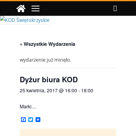
Przejdź
do
treści
« Wszystkie Wydarzenia
wydarzenie już minęło.
Dyżur biura KOD
25 kwietnia, 2017 @ 16:00
-
18:00
Marki…
F
T
a
w
c
i
e
t