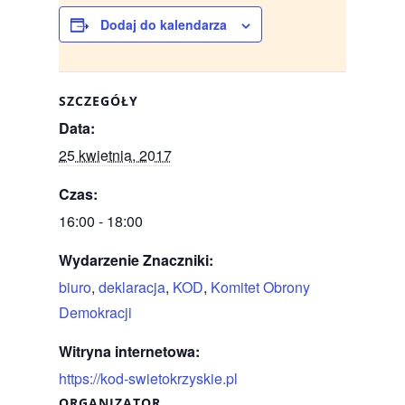
b
t
o
e
Dodaj do kalendarza
o
r
k
SZCZEGÓŁY
Data:
25 kwietnia, 2017
Czas:
16:00 - 18:00
Wydarzenie Znaczniki:
biuro
,
deklaracja
,
KOD
,
Komitet Obrony
Demokracji
Witryna internetowa:
https://kod-swietokrzyskie.pl
ORGANIZATOR