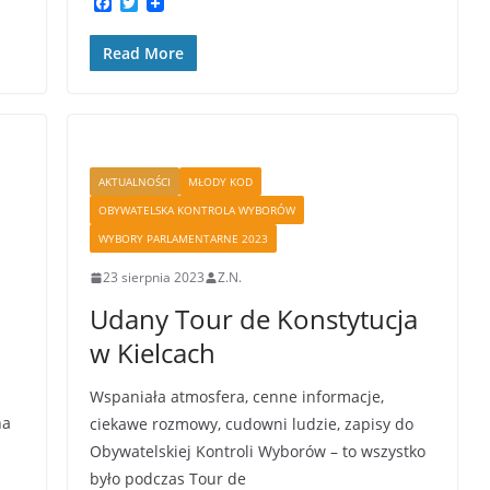
F
T
a
w
c
i
Read More
e
t
b
t
o
e
o
r
k
AKTUALNOŚCI
MŁODY KOD
OBYWATELSKA KONTROLA WYBORÓW
WYBORY PARLAMENTARNE 2023
23 sierpnia 2023
Z.N.
Udany Tour de Konstytucja
w Kielcach
Wspaniała atmosfera, cenne informacje,
na
ciekawe rozmowy, cudowni ludzie, zapisy do
Obywatelskiej Kontroli Wyborów – to wszystko
było podczas Tour de