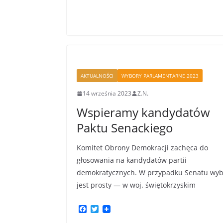
o
e
o
r
k
AKTUALNOŚCI
WYBORY PARLAMENTARNE 2023
14 września 2023
Z.N.
Wspieramy kandydatów
Paktu Senackiego
Komitet Obrony Demokracji zachęca do
głosowania na kandydatów partii
demokratycznych. W przypadku Senatu wy
jest prosty — w woj. świętokrzyskim
F
T
a
w