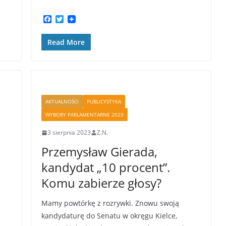
F
T
a
w
c
i
Read More
e
t
b
t
o
e
o
r
k
AKTUALNOŚCI
PUBLICYSTYKA
WYBORY PARLAMENTARNE 2023
3 sierpnia 2023
Z.N.
Przemysław Gierada,
kandydat „10 procent”.
Komu zabierze głosy?
Mamy powtórkę z rozrywki. Znowu swoją
kandydaturę do Senatu w okręgu Kielce,