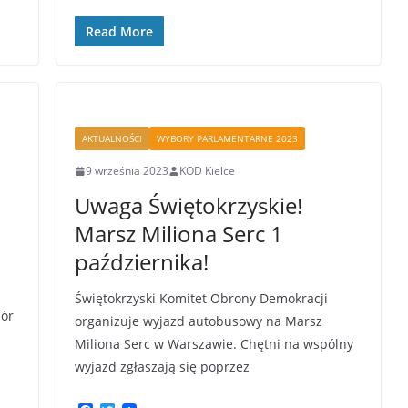
a
w
c
i
Read More
e
t
b
t
o
e
o
r
k
AKTUALNOŚCI
WYBORY PARLAMENTARNE 2023
9 września 2023
KOD Kielce
Uwaga Świętokrzyskie!
Marsz Miliona Serc 1
października!
Świętokrzyski Komitet Obrony Demokracji
bór
organizuje wyjazd autobusowy na Marsz
Miliona Serc w Warszawie. Chętni na wspólny
wyjazd zgłaszają się poprzez