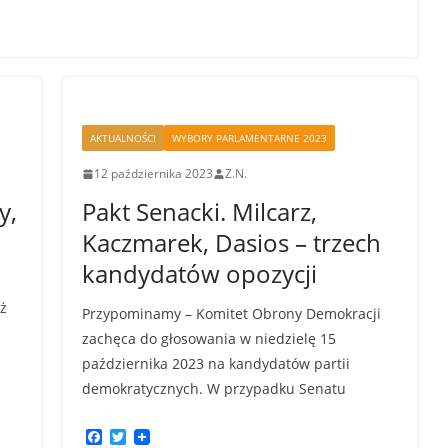
AKTUALNOŚCI
WYBORY PARLAMENTARNE 2023
12 października 2023
Z.N.
y,
Pakt Senacki. Milcarz,
Kaczmarek, Dasios – trzech
kandydatów opozycji
aż
Przypominamy – Komitet Obrony Demokracji
zachęca do głosowania w niedzielę 15
października 2023 na kandydatów partii
demokratycznych. W przypadku Senatu
F
T