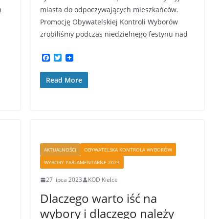
m
miasta do odpoczywających mieszkańców.
Promocję Obywatelskiej Kontroli Wyborów
zrobiliśmy podczas niedzielnego festynu nad
F
T
a
w
c
i
Read More
e
t
b
t
o
e
o
r
k
AKTUALNOŚCI
OBYWATELSKA KONTROLA WYBORÓW
WYBORY PARLAMENTARNE 2023
27 lipca 2023
KOD Kielce
Dlaczego warto iść na
wybory i dlaczego należy