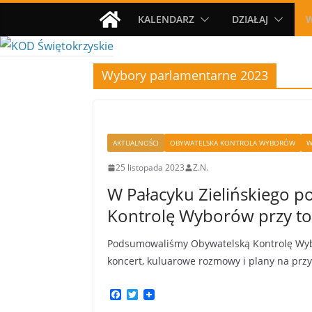
Przejdź
KALENDARZ
DZIAŁAJ
do
treści
Wybory parlamentarne 2023
AKTUALNOŚCI
OBYWATELSKA KONTROLA WYBORÓW
W
25 listopada 2023
Z.N.
W Pałacyku Zielińskiego
Kontrolę Wyborów przy to
Podsumowaliśmy Obywatelską Kontrolę Wybo
koncert, kuluarowe rozmowy i plany na przy
F
T
a
w