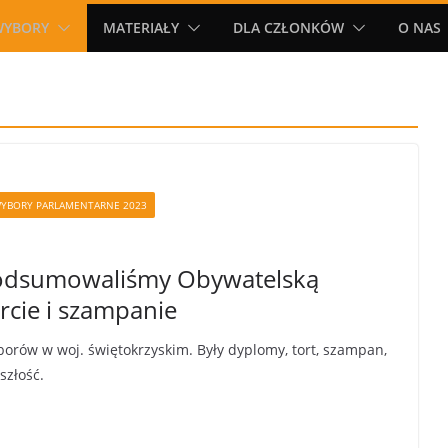
WYBORY
MATERIAŁY
DLA CZŁONKÓW
O NAS
YBORY PARLAMENTARNE 2023
 podsumowaliśmy Obywatelską
rcie i szampanie
rów w woj. świętokrzyskim. Były dyplomy, tort, szampan,
szłość.