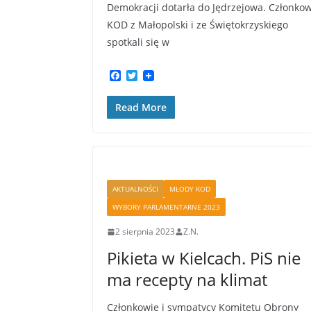
Demokracji dotarła do Jędrzejowa. Członko
KOD z Małopolski i ze Świętokrzyskiego
spotkali się w
F
T
a
w
c
i
Read More
e
t
b
t
o
e
o
r
k
AKTUALNOŚCI
MŁODY KOD
WYBORY PARLAMENTARNE 2023
2 sierpnia 2023
Z.N.
Pikieta w Kielcach. PiS nie
ma recepty na klimat
Członkowie i sympatycy Komitetu Obrony