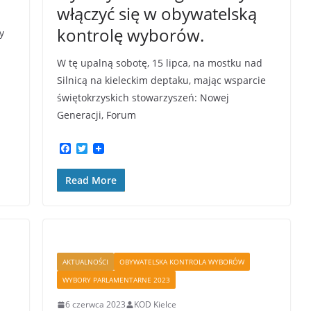
włączyć się w obywatelską
kontrolę wyborów.
y
.
W tę upalną sobotę, 15 lipca, na mostku nad
Silnicą na kieleckim deptaku, mając wsparcie
świętokrzyskich stowarzyszeń: Nowej
Generacji, Forum
F
T
a
w
c
i
Read More
e
t
b
t
o
e
o
r
k
AKTUALNOŚCI
OBYWATELSKA KONTROLA WYBORÓW
WYBORY PARLAMENTARNE 2023
6 czerwca 2023
KOD Kielce