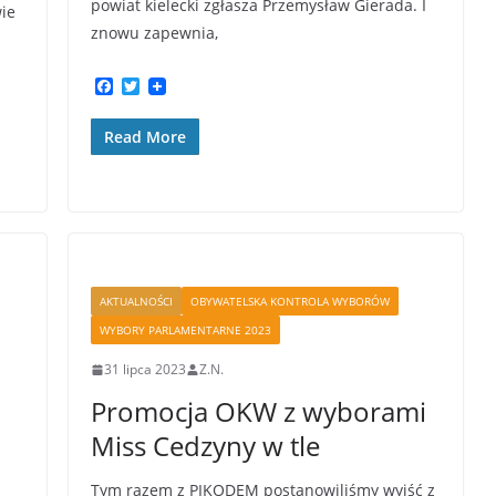
powiat kielecki zgłasza Przemysław Gierada. I
wie
znowu zapewnia,
F
T
a
w
c
i
Read More
e
t
b
t
o
e
o
r
k
AKTUALNOŚCI
OBYWATELSKA KONTROLA WYBORÓW
WYBORY PARLAMENTARNE 2023
31 lipca 2023
Z.N.
Promocja OKW z wyborami
Miss Cedzyny w tle
Tym razem z PIKODEM postanowiliśmy wyjść z