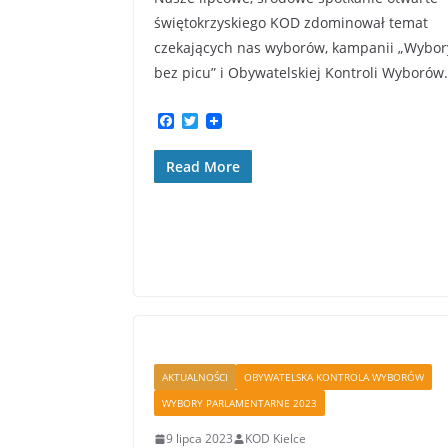
świętokrzyskiego KOD zdominował temat
czekających nas wyborów, kampanii „Wybor
bez picu” i Obywatelskiej Kontroli Wyborów
F
T
a
w
c
i
Read More
e
t
b
t
o
e
o
r
k
AKTUALNOŚCI
OBYWATELSKA KONTROLA WYBORÓW
WYBORY PARLAMENTARNE 2023
9 lipca 2023
KOD Kielce