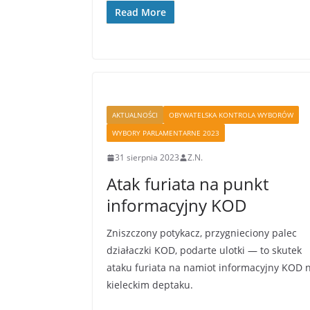
c
i
Read More
e
t
b
t
o
e
o
r
k
AKTUALNOŚCI
OBYWATELSKA KONTROLA WYBORÓW
WYBORY PARLAMENTARNE 2023
31 sierpnia 2023
Z.N.
Atak furiata na punkt
informacyjny KOD
Zniszczony potykacz, przygnieciony palec
działaczki KOD, podarte ulotki — to skutek
ataku furiata na namiot informacyjny KOD 
kieleckim deptaku.