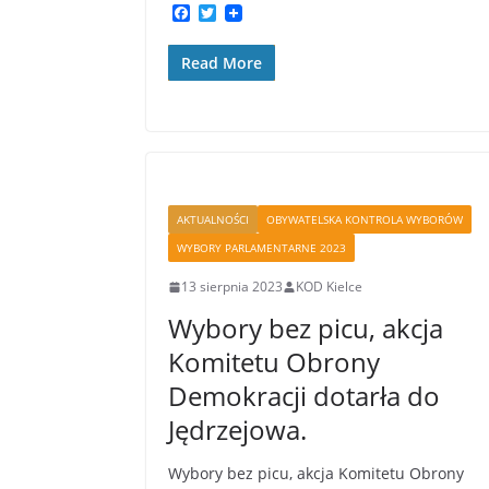
F
T
a
w
c
i
Read More
e
t
b
t
o
e
o
r
k
AKTUALNOŚCI
OBYWATELSKA KONTROLA WYBORÓW
WYBORY PARLAMENTARNE 2023
13 sierpnia 2023
KOD Kielce
Wybory bez picu, akcja
Komitetu Obrony
Demokracji dotarła do
Jędrzejowa.
Wybory bez picu, akcja Komitetu Obrony