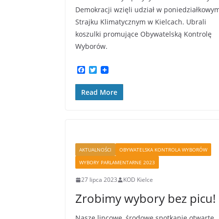
Demokracji wzięli udział w poniedziałkowy
Strajku Klimatycznym w Kielcach. Ubrali
koszulki promujące Obywatelską Kontrolę
Wyborów.
F
T
a
w
c
i
Read More
e
t
b
t
o
e
o
r
k
AKTUALNOŚCI
OBYWATELSKA KONTROLA WYBORÓW
WYBORY PARLAMENTARNE 2023
27 lipca 2023
KOD Kielce
Zrobimy wybory bez picu!
Nasze lipcowe, środowe spotkanie otwarte