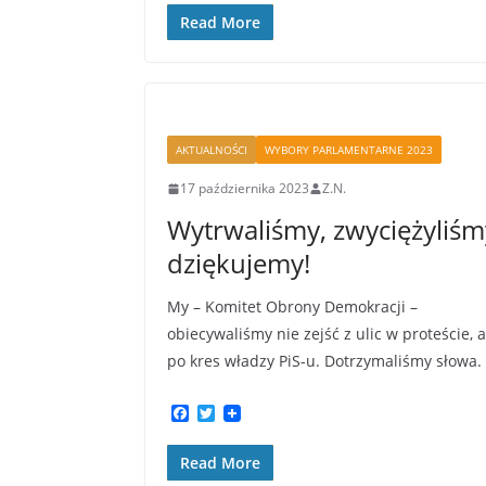
c
i
Read More
e
t
b
t
o
e
o
r
k
AKTUALNOŚCI
WYBORY PARLAMENTARNE 2023
17 października 2023
Z.N.
Wytrwaliśmy, zwyciężyliśm
dziękujemy!
My – Komitet Obrony Demokracji –
obiecywaliśmy nie zejść z ulic w proteście, 
po kres władzy PiS-u. Dotrzymaliśmy słowa.
F
T
a
w
c
i
Read More
e
t
b
t