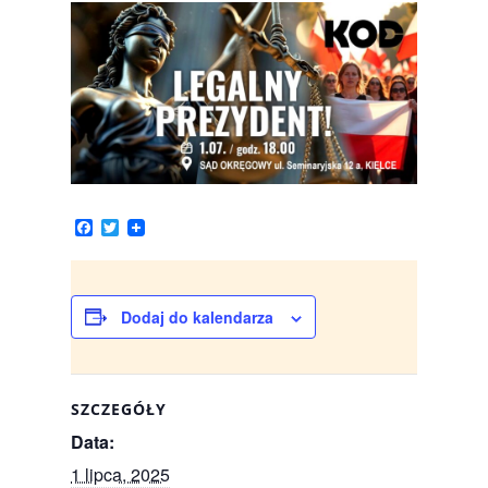
F
T
a
w
c
i
e
t
b
t
o
e
Dodaj do kalendarza
o
r
k
SZCZEGÓŁY
Data:
1 lipca, 2025