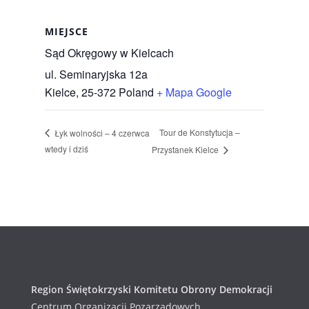
MIEJSCE
Sąd Okręgowy w Kielcach
ul. Seminaryjska 12a
Kielce
,
25-372
Poland
+ Mapa Google
Tour de Konstytucja –
Łyk wolności – 4 czerwca
wtedy i dziś
Przystanek Kielce
Region Świętokrzyski Komitetu Obrony Demokracji
Centrum Organizacji Pozarządowych