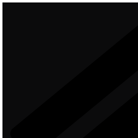
Przejdź
do
treści