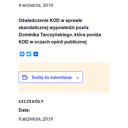
9 września, 2016
Oświadczenie KOD w sprawie
skandalicznej wypowiedzi posła
Dominika Tarczyńskiego, która poniża
KOD w oczach opinii publicznej
F
T
a
w
c
i
e
t
b
t
o
e
Dodaj do kalendarza
o
r
k
SZCZEGÓŁY
Data:
9 września, 2016