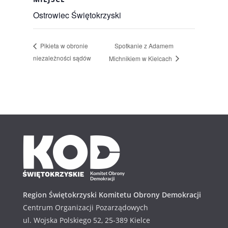
Ostrowiec Świętokrzyski
Spotkanie z Adamem
Pikieta w obronie
niezależności sądów
Michnikiem w Kielcach
Region Świętokrzyski Komitetu Obrony Demokracji
Centrum Organizacji Pozarządowych
ul. Wojska Polskiego 52, 25-389 Kielce