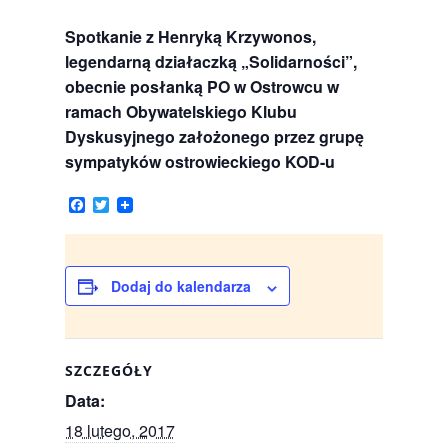
Spotkanie z Henryką Krzywonos,
legendarną działaczką „Solidarności”,
obecnie posłanką PO w Ostrowcu w
ramach Obywatelskiego Klubu
Dyskusyjnego założonego przez grupę
sympatyków ostrowieckiego KOD-u
F
T
a
w
c
i
e
t
b
t
o
e
Dodaj do kalendarza
o
r
k
SZCZEGÓŁY
Data:
18 lutego, 2017