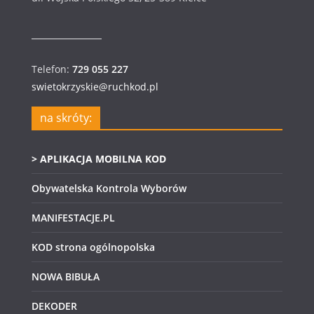
g
k
a
i
c
n
Telefon:
729 055 227
swietokrzyskie@ruchkod.pl
j
a
a
w
na skróty:
p
i
> APLIKACJA MOBILNA KOD
o
g
Obywatelska Kontrola Wyborów
w
a
MANIFESTACJE.PL
y
c
KOD strona ogólnopolska
s
j
NOWA BIBUŁA
z
a
DEKODER