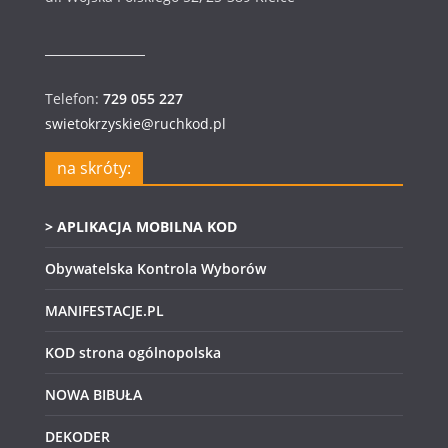
g
k
a
i
c
n
Telefon:
729 055 227
swietokrzyskie@ruchkod.pl
j
a
a
w
na skróty:
p
i
> APLIKACJA MOBILNA KOD
o
g
Obywatelska Kontrola Wyborów
w
a
MANIFESTACJE.PL
y
c
KOD strona ogólnopolska
s
j
NOWA BIBUŁA
z
a
DEKODER