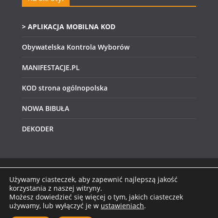
> APLIKACJA MOBILNA KOD
Obywatelska Kontrola Wyborów
MANIFESTACJE.PL
KOD strona ogólnopolska
NOWA BIBUŁA
DEKODER
Używamy ciasteczek, aby zapewnić najlepszą jakość
Prawa autorskie © 2026
KOD Świętokrzyskie
.
korzystania z naszej witryny.
Możesz dowiedzieć się więcej o tym, jakich ciasteczek
Wszystkie prawa zastrzeżone.
używamy, lub wyłączyć je w
ustawieniach
.
Motyw:
ColorMag
stworzony przez ThemeGrill.