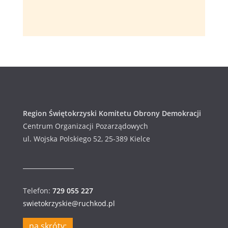
k
a
c
h
Region Świętokrzyski Komitetu Obrony Demokracji
Centrum Organizacji Pozarządowych
ul. Wojska Polskiego 52, 25-389 Kielce
Telefon:
729 055 227
swietokrzyskie@ruchkod.pl
na skróty: