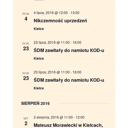
z
z
r
z
4 lipca, 2016 @ 12:00
-
13:00
e
e
PON.
d
4
Nikczemność uprzedzeń
n
n
a
Kielce
t
i
i
ę
23 lipca, 2016 @ 11:00
-
16:00
SOB.
23
a
e
.
ŚDM zawitały do namiotu KOD-u
Kielce
N
W
a
i
23 lipca, 2016 @ 11:00
-
16:00
SOB.
23
ŚDM zawitały do namiotu KOD-u
w
d
Kielce
i
o
SIERPIEŃ 2016
g
k
2 sierpnia, 2016 @ 11:00
-
12:00
a
i
WT.
2
Mateusz Morawiecki w Kielcach,