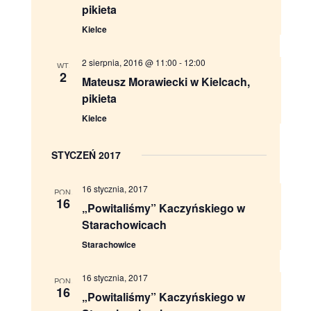
c
n
pikieta
Kielce
j
a
a
w
2 sierpnia, 2016 @ 11:00
-
12:00
WT.
2
Mateusz Morawiecki w Kielcach,
p
i
pikieta
Kielce
o
g
w
a
STYCZEŃ 2017
y
c
16 stycznia, 2017
PON.
16
s
j
„Powitaliśmy” Kaczyńskiego w
Starachowicach
z
a
Starachowice
u
16 stycznia, 2017
PON.
16
k
„Powitaliśmy” Kaczyńskiego w