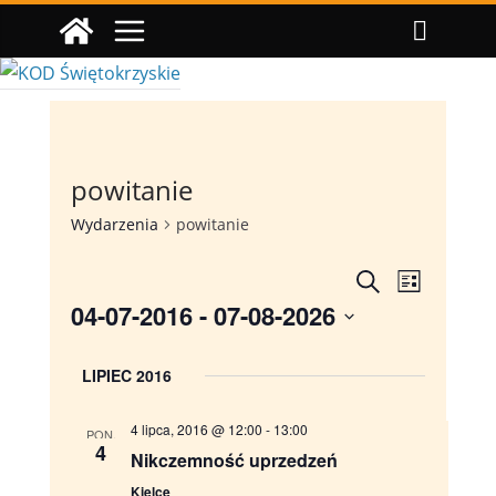
Przejdź
do
treści
powitanie
Wydarzenia
powitanie
W
W
S
L
z
04-07-2016
 - 
07-08-2026
i
y
y
u
s
W
k
t
d
d
LIPIEC 2016
a
y
a
j
b
a
a
4 lipca, 2016 @ 12:00
-
13:00
PON.
i
4
r
r
Nikczemność uprzedzeń
e
Kielce