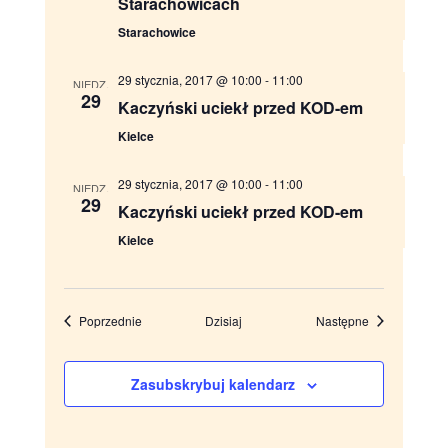
Starachowicach
i
Starachowice
w
29 stycznia, 2017 @ 10:00
-
11:00
NIEDZ.
a
29
Kaczyński uciekł przed KOD-em
n
Kielce
i
29 stycznia, 2017 @ 10:00
-
11:00
NIEDZ.
29
Kaczyński uciekł przed KOD-em
u
Kielce
i
w
Wydarzenia
Wydarzenia
Poprzednie
Dzisiaj
Następne
i
d
Zasubskrybuj kalendarz
o