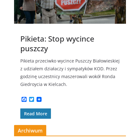
Pikieta: Stop wycince
puszczy
Pikieta przeciwko wycince Puszczy Białowieskiej
z udziałem działaczy i sympatyków KOD. Przez
godzinę uczestnicy maszerowali wokół Ronda
Giedroycia w Kielcach.
F
T
a
w
c
i
Read More
e
t
b
t
o
e
o
r
Archiwum
k