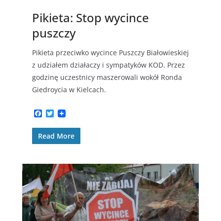
Pikieta: Stop wycince
puszczy
Pikieta przeciwko wycince Puszczy Białowieskiej
z udziałem działaczy i sympatyków KOD. Przez
godzinę uczestnicy maszerowali wokół Ronda
Giedroycia w Kielcach.
F
T
a
w
c
i
Read More
e
t
b
t
o
e
o
r
k