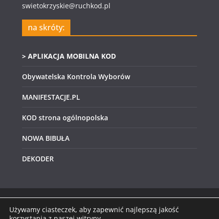
swietokrzyskie@ruchkod.pl
na skróty:
> APLIKACJA MOBILNA KOD
Obywatelska Kontrola Wyborów
MANIFESTACJE.PL
KOD strona ogólnopolska
NOWA BIBUŁA
DEKODER
Używamy ciasteczek, aby zapewnić najlepszą jakość
Prawa autorskie © 2026
KOD Świętokrzyskie
.
korzystania z naszej witryny.