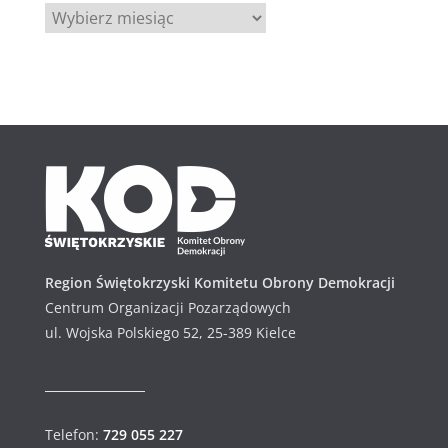
A
r
c
h
i
w
u
m
Region Świętokrzyski Komitetu Obrony Demokracji
Centrum Organizacji Pozarządowych
ul. Wojska Polskiego 52, 25-389 Kielce
Telefon:
729 055 227