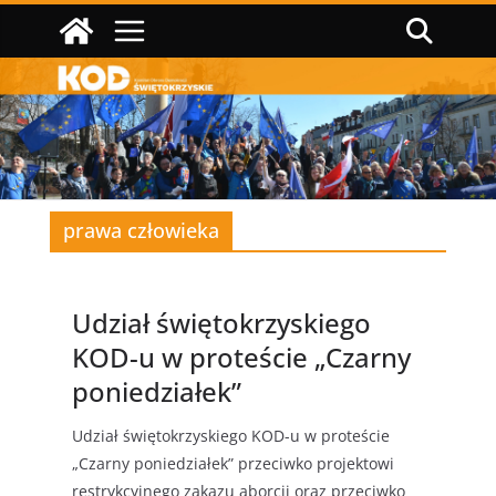
Przejdź
do
treści
prawa człowieka
Udział świętokrzyskiego
KOD-u w proteście „Czarny
poniedziałek”
Udział świętokrzyskiego KOD-u w proteście
„Czarny poniedziałek” przeciwko projektowi
restrykcyjnego zakazu aborcji oraz przeciwko