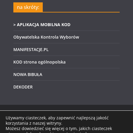
na skróty:
> APLIKACJA MOBILNA KOD
Obywatelska Kontrola Wyborów
MANIFESTACJE.PL
KOD strona ogólnopolska
NOWA BIBUŁA
DEKODER
Używamy ciasteczek, aby zapewnić najlepszą jakość
Prawa autorskie © 2026
KOD Świętokrzyskie
.
korzystania z naszej witryny.
Możesz dowiedzieć się więcej o tym, jakich ciasteczek
Wszystkie prawa zastrzeżone.