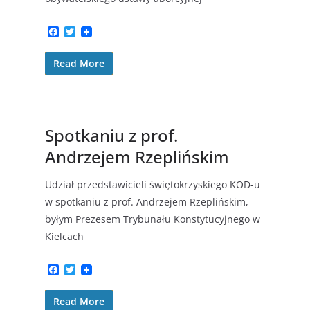
F
T
a
w
c
i
Read More
e
t
b
t
o
e
o
r
k
Spotkaniu z prof.
Andrzejem Rzeplińskim
Udział przedstawicieli świętokrzyskiego KOD-u
w spotkaniu z prof. Andrzejem Rzeplińskim,
byłym Prezesem Trybunału Konstytucyjnego w
Kielcach
F
T
a
w
c
i
Read More
e
t