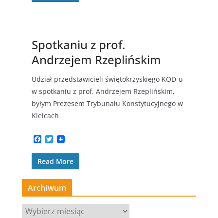
b
t
o
e
o
r
k
Spotkaniu z prof.
Andrzejem Rzeplińskim
Udział przedstawicieli świętokrzyskiego KOD-u
w spotkaniu z prof. Andrzejem Rzeplińskim,
byłym Prezesem Trybunału Konstytucyjnego w
Kielcach
F
T
a
w
c
i
Read More
e
t
b
t
o
e
o
r
Archiwum
k
A