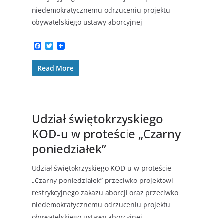
niedemokratycznemu odrzuceniu projektu
obywatelskiego ustawy aborcyjnej
F
T
a
w
c
i
Read More
e
t
b
t
o
e
o
r
k
Udział świętokrzyskiego
KOD-u w proteście „Czarny
poniedziałek”
Udział świętokrzyskiego KOD-u w proteście
„Czarny poniedziałek” przeciwko projektowi
restrykcyjnego zakazu aborcji oraz przeciwko
niedemokratycznemu odrzuceniu projektu
obywatelskiego ustawy aborcyjnej