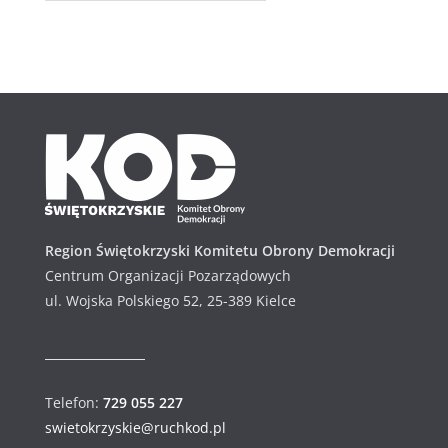
r
c
h
i
w
u
m
Region Świętokrzyski Komitetu Obrony Demokracji
Centrum Organizacji Pozarządowych
ul. Wojska Polskiego 52, 25-389 Kielce
Telefon:
729 055 227
swietokrzyskie@ruchkod.pl