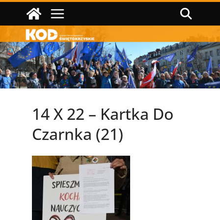
Przejdź
do
treści
14 X 22 – Kartka Do
Czarnka (21)