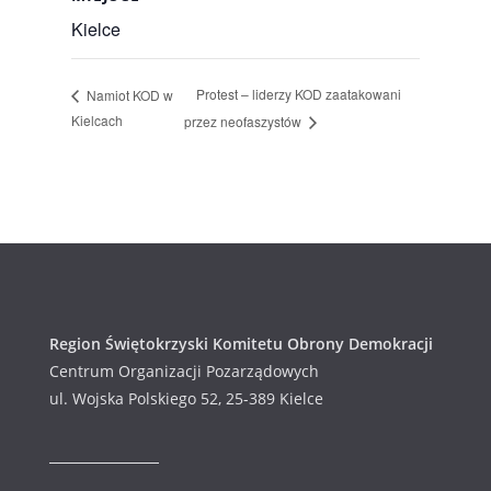
Kielce
Protest – liderzy KOD zaatakowani
Namiot KOD w
Kielcach
przez neofaszystów
Region Świętokrzyski Komitetu Obrony Demokracji
Centrum Organizacji Pozarządowych
ul. Wojska Polskiego 52, 25-389 Kielce