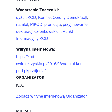
Wydarzenie Znaczniki:
dyżur
,
KOD
,
Komitet Obrony Demokracji
,
namiot
,
PiKOD
,
promocja
,
przyjmowanie
deklaracji członkowskich
,
Punkt
Informacyjny KOD
Witryna internetowa:
https://kod-
swietokrzyskie.pl/2016/08/namiot-kod-
pod-pkp-zdjecia/
ORGANIZATOR
KOD
Zobacz witrynę internetową Organizator
MIEJSCE