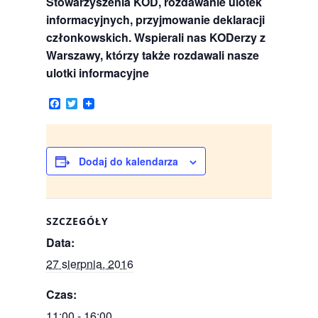
Stowarzyszenia KOD, rozdawanie ulotek
informacyjnych, przyjmowanie deklaracji
członkowskich. Wspierali nas KODerzy z
Warszawy, którzy także rozdawali nasze
ulotki informacyjne
F
T
a
w
c
i
e
t
b
t
o
e
Dodaj do kalendarza
o
r
k
SZCZEGÓŁY
Data:
27 sierpnia, 2016
Czas:
11:00 - 16:00