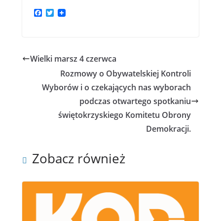
F
T
a
w
c
i
e
t
b
t
o
e
Wielki marsz 4 czerwca
o
r
k
Rozmowy o Obywatelskiej Kontroli
Wyborów i o czekających nas wyborach
podczas otwartego spotkaniu
świętokrzyskiego Komitetu Obrony
Demokracji.
Zobacz również