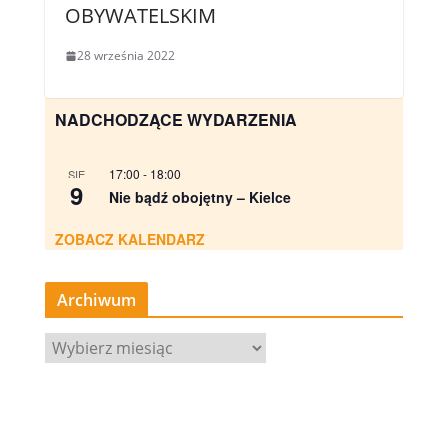
OBYWATELSKIM
28 września 2022
NADCHODZĄCE WYDARZENIA
17:00
-
18:00
SIE
9
Nie bądź obojętny – Kielce
ZOBACZ KALENDARZ
Archiwum
A
r
c
h
i