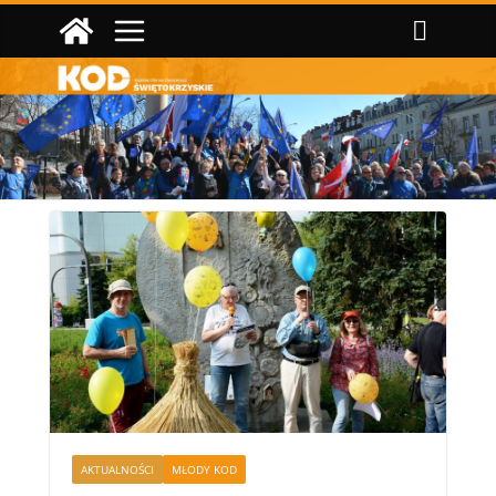
Przejdź
do
treści
AKTUALNOŚCI
MŁODY KOD