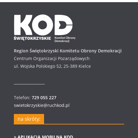
w
u
m
Region Świętokrzyski Komitetu Obrony Demokracji
Centrum Organizacji Pozarządowych
ul. Wojska Polskiego 52, 25-389 Kielce
Telefon:
729 055 227
swietokrzyskie@ruchkod.pl
na skróty:
> APLIKACJA MOBILNA KOD