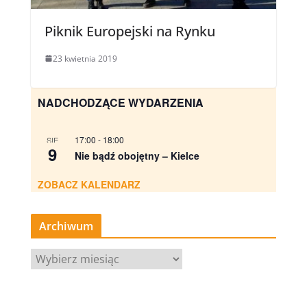
Piknik Europejski na Rynku
23 kwietnia 2019
NADCHODZĄCE WYDARZENIA
17:00
-
18:00
SIE
9
Nie bądź obojętny – Kielce
ZOBACZ KALENDARZ
Archiwum
A
r
c