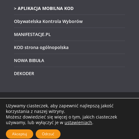
> APLIKACJA MOBILNA KOD
Obywatelska Kontrola Wyborów
MANIFESTACJE.PL
KOD strona ogólnopolska
NOWA BIBUŁA
DEKODER
Używamy ciasteczek, aby zapewnić najlepszą jakość
Prawa autorskie © 2026
KOD Świętokrzyskie
.
korzystania z naszej witryny.
Możesz dowiedzieć się więcej o tym, jakich ciasteczek
Wszystkie prawa zastrzeżone.
używamy, lub wyłączyć je w
ustawieniach
.
Motyw:
ColorMag
stworzony przez ThemeGrill.
Wspierane przez
WordPress
.
Akceptuj
Odrzuć