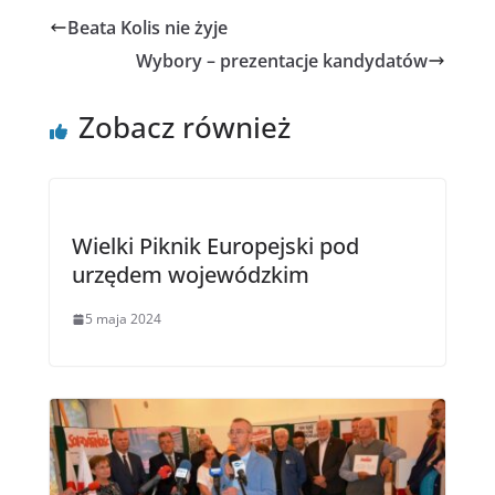
o
e
Beata Kolis nie żyje
o
r
k
Wybory – prezentacje kandydatów
Zobacz również
Wielki Piknik Europejski pod
urzędem wojewódzkim
5 maja 2024