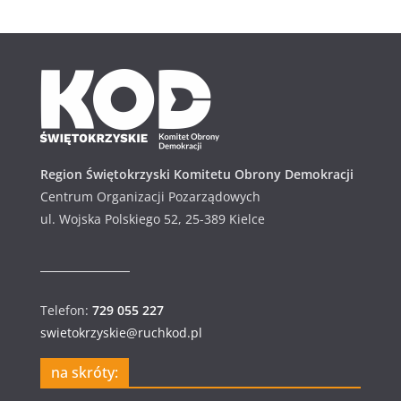
h
i
w
u
m
Region Świętokrzyski Komitetu Obrony Demokracji
Centrum Organizacji Pozarządowych
ul. Wojska Polskiego 52, 25-389 Kielce
Telefon:
729 055 227
swietokrzyskie@ruchkod.pl
na skróty: