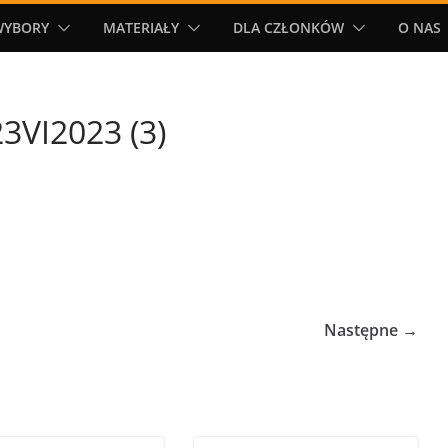
WYBORY
MATERIAŁY
DLA CZŁONKÓW
O NAS
3VI2023 (3)
Następne →