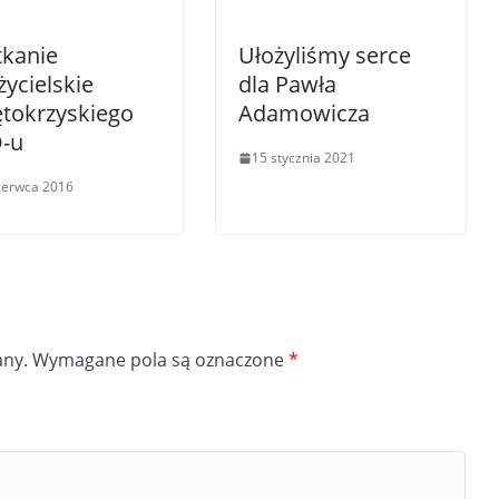
tkanie
Ułożyliśmy serce
życielskie
dla Pawła
ętokrzyskiego
Adamowicza
-u
15 stycznia 2021
zerwca 2016
any.
Wymagane pola są oznaczone
*