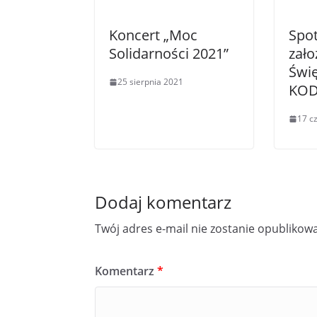
Koncert „Moc
Spo
Solidarności 2021”
zało
Świ
25 sierpnia 2021
KOD
17 c
Dodaj komentarz
Twój adres e-mail nie zostanie opublikow
Komentarz
*