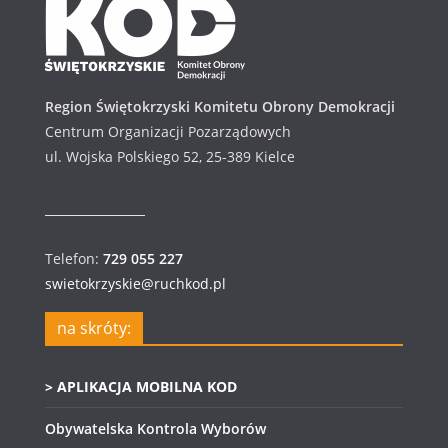
m
Region Świętokrzyski Komitetu Obrony Demokracji
Centrum Organizacji Pozarządowych
ul. Wojska Polskiego 52, 25-389 Kielce
Telefon:
729 055 227
swietokrzyskie@ruchkod.pl
na skróty:
> APLIKACJA MOBILNA KOD
Obywatelska Kontrola Wyborów