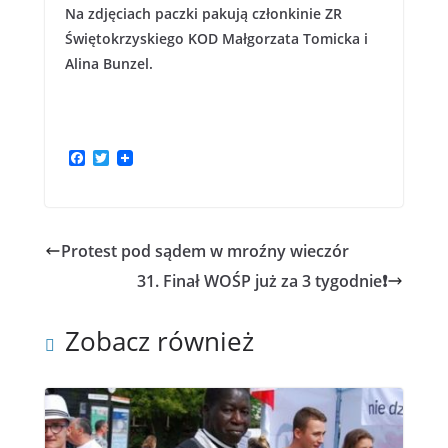
Na zdjęciach paczki pakują członkinie ZR
Świętokrzyskiego KOD Małgorzata Tomicka i
Alina Bunzel.
F
T
a
w
c
i
e
t
b
t
o
e
Protest pod sądem w mroźny wieczór
o
r
k
31. Finał WOŚP już za 3 tygodnie❗
Zobacz również