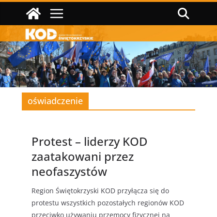
Przejdź
do
treści
oświadczenie
Protest – liderzy KOD
zaatakowani przez
neofaszystów
Region Świętokrzyski KOD przyłącza się do
protestu wszystkich pozostałych regionów KOD
przeciwko używaniu przemocy fizycznej na