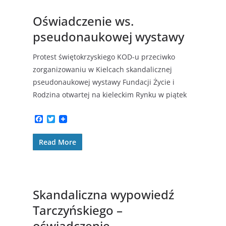
k
Oświadczenie ws.
pseudonaukowej wystawy
Protest świętokrzyskiego KOD-u przeciwko
zorganizowaniu w Kielcach skandalicznej
pseudonaukowej wystawy Fundacji Życie i
Rodzina otwartej na kieleckim Rynku w piątek
F
T
a
w
c
i
Read More
e
t
b
t
o
e
o
r
k
Skandaliczna wypowiedź
Tarczyńskiego –
oświadczenie