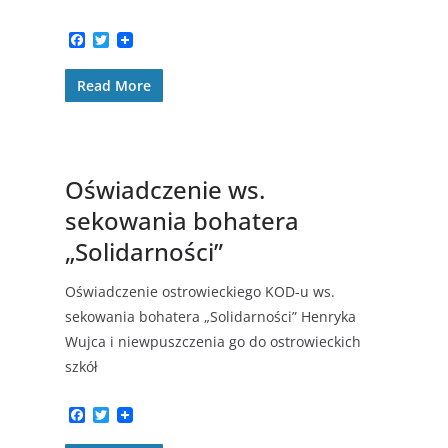
F
T
a
w
c
i
Read More
e
t
b
t
o
e
o
r
k
Oświadczenie ws.
sekowania bohatera
„Solidarności”
Oświadczenie ostrowieckiego KOD-u ws.
sekowania bohatera „Solidarności” Henryka
Wujca i niewpuszczenia go do ostrowieckich
szkół
F
T
a
w
c
i