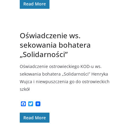
Read More
e
t
b
t
o
e
o
r
k
Oświadczenie ws.
sekowania bohatera
„Solidarności”
Oświadczenie ostrowieckiego KOD-u ws.
sekowania bohatera „Solidarności” Henryka
Wujca i niewpuszczenia go do ostrowieckich
szkół
F
T
a
w
c
i
Read More
e
t
b
t
o
e
o
r