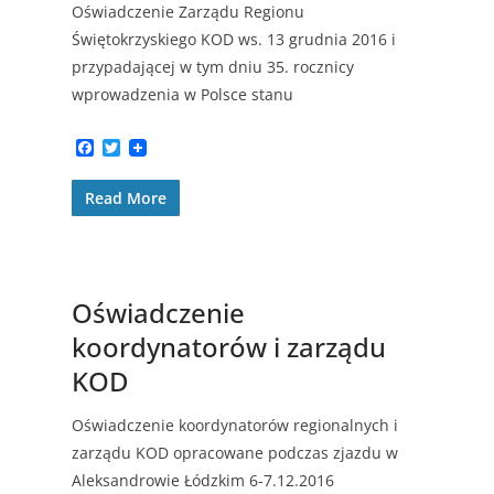
Oświadczenie Zarządu Regionu
Świętokrzyskiego KOD ws. 13 grudnia 2016 i
przypadającej w tym dniu 35. rocznicy
wprowadzenia w Polsce stanu
F
T
a
w
c
i
Read More
e
t
b
t
o
e
o
r
k
Oświadczenie
koordynatorów i zarządu
KOD
Oświadczenie koordynatorów regionalnych i
zarządu KOD opracowane podczas zjazdu w
Aleksandrowie Łódzkim 6-7.12.2016