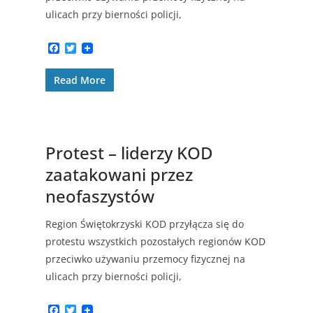
ulicach przy bierności policji,
F
T
a
w
c
i
Read More
e
t
b
t
o
e
o
r
k
Protest – liderzy KOD
zaatakowani przez
neofaszystów
Region Świętokrzyski KOD przyłącza się do
protestu wszystkich pozostałych regionów KOD
przeciwko używaniu przemocy fizycznej na
ulicach przy bierności policji,
F
T