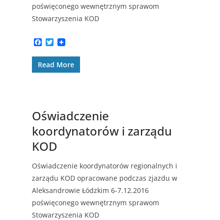
poświęconego wewnętrznym sprawom
Stowarzyszenia KOD
F
T
a
w
c
i
Read More
e
t
b
t
o
e
o
r
k
Oświadczenie
koordynatorów i zarządu
KOD
Oświadczenie koordynatorów regionalnych i
zarządu KOD opracowane podczas zjazdu w
Aleksandrowie Łódzkim 6-7.12.2016
poświęconego wewnętrznym sprawom
Stowarzyszenia KOD