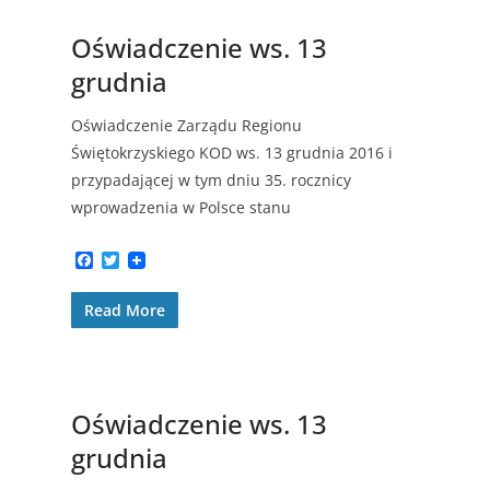
k
Oświadczenie ws. 13
grudnia
Oświadczenie Zarządu Regionu
Świętokrzyskiego KOD ws. 13 grudnia 2016 i
przypadającej w tym dniu 35. rocznicy
wprowadzenia w Polsce stanu
F
T
a
w
c
i
Read More
e
t
b
t
o
e
o
r
k
Oświadczenie ws. 13
grudnia