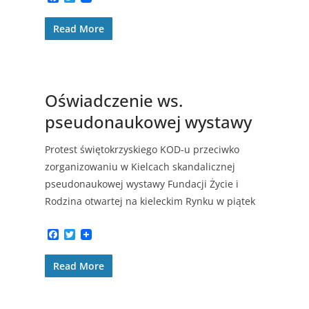
a
w
c
i
Read More
e
t
b
t
o
e
o
r
k
Oświadczenie ws.
pseudonaukowej wystawy
Protest świętokrzyskiego KOD-u przeciwko
zorganizowaniu w Kielcach skandalicznej
pseudonaukowej wystawy Fundacji Życie i
Rodzina otwartej na kieleckim Rynku w piątek
F
T
a
w
c
i
Read More
e
t
b
t
o
e
o
r