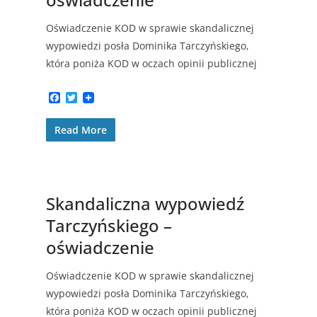
Oświadczenie KOD w sprawie skandalicznej
wypowiedzi posła Dominika Tarczyńskiego,
która poniża KOD w oczach opinii publicznej
F
T
a
w
c
i
Read More
e
t
b
t
o
e
o
r
k
Skandaliczna wypowiedź
Tarczyńskiego –
oświadczenie
Oświadczenie KOD w sprawie skandalicznej
wypowiedzi posła Dominika Tarczyńskiego,
która poniża KOD w oczach opinii publicznej