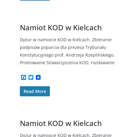
b
t
o
e
o
r
k
Namiot KOD w Kielcach
Dyżur w namiocie KOD w Kielcach. Zbieranie
podpisów poparcia dla prezesa Trybunału
Konstytucyjnego prof. Andrzeja Rzeplińskiego.
Promowanie Stowarzyszenia KOD, rozdawanie
F
T
a
w
c
i
Read More
e
t
b
t
o
e
o
r
k
Namiot KOD w Kielcach
Dyżur w namiocie KOD w Kielcach. Zbieranie