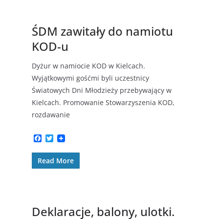
o
r
k
ŚDM zawitały do namiotu
KOD-u
Dyżur w namiocie KOD w Kielcach.
Wyjątkowymi gośćmi byli uczestnicy
Światowych Dni Młodzieży przebywający w
Kielcach. Promowanie Stowarzyszenia KOD,
rozdawanie
F
T
a
w
c
i
Read More
e
t
b
t
o
e
o
r
k
Deklaracje, balony, ulotki.