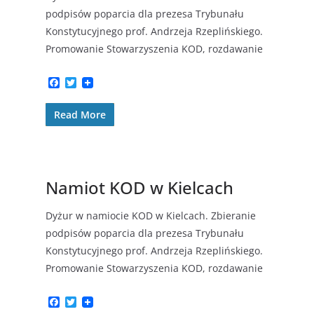
podpisów poparcia dla prezesa Trybunału
Konstytucyjnego prof. Andrzeja Rzeplińskiego.
Promowanie Stowarzyszenia KOD, rozdawanie
F
T
a
w
c
i
Read More
e
t
b
t
o
e
o
r
k
Namiot KOD w Kielcach
Dyżur w namiocie KOD w Kielcach. Zbieranie
podpisów poparcia dla prezesa Trybunału
Konstytucyjnego prof. Andrzeja Rzeplińskiego.
Promowanie Stowarzyszenia KOD, rozdawanie
F
T
a
w