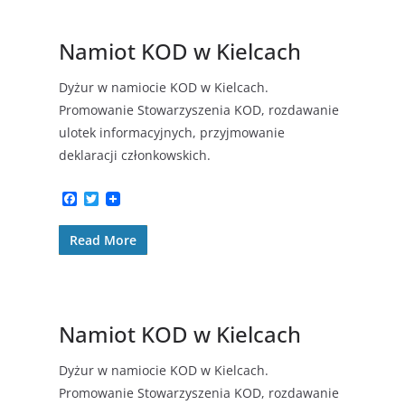
o
r
k
Namiot KOD w Kielcach
Dyżur w namiocie KOD w Kielcach.
Promowanie Stowarzyszenia KOD, rozdawanie
ulotek informacyjnych, przyjmowanie
deklaracji członkowskich.
F
T
a
w
c
i
Read More
e
t
b
t
o
e
o
r
k
Namiot KOD w Kielcach
Dyżur w namiocie KOD w Kielcach.
Promowanie Stowarzyszenia KOD, rozdawanie