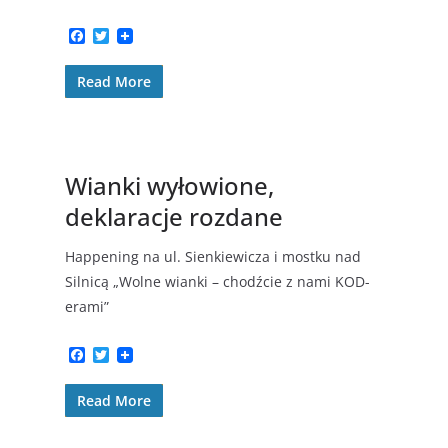
F
T
a
w
c
i
Read More
e
t
b
t
o
e
o
r
k
Wianki wyłowione,
deklaracje rozdane
Happening na ul. Sienkiewicza i mostku nad
Silnicą „Wolne wianki – chodźcie z nami KOD-
erami”
F
T
a
w
c
i
Read More
e
t
b
t
o
e