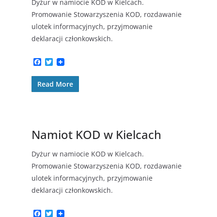
Dyżur w namiocie KOD w Kielcach.
Promowanie Stowarzyszenia KOD, rozdawanie
ulotek informacyjnych, przyjmowanie
deklaracji członkowskich.
F
T
a
w
c
i
Read More
e
t
b
t
o
e
o
r
k
Namiot KOD w Kielcach
Dyżur w namiocie KOD w Kielcach.
Promowanie Stowarzyszenia KOD, rozdawanie
ulotek informacyjnych, przyjmowanie
deklaracji członkowskich.
F
T