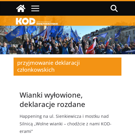
Przejdź
do
treści
przyjmowanie deklaracji
członkowskich
Wianki wyłowione,
deklaracje rozdane
Happening na ul. Sienkiewicza i mostku nad
Silnicą „Wolne wianki – chodźcie z nami KOD-
erami”