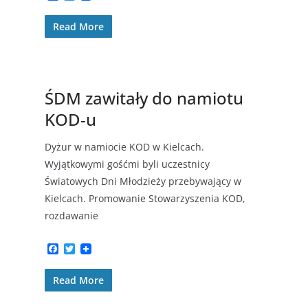
a
w
c
i
Read More
e
t
b
t
o
e
o
r
k
ŚDM zawitały do namiotu
KOD-u
Dyżur w namiocie KOD w Kielcach.
Wyjątkowymi gośćmi byli uczestnicy
Światowych Dni Młodzieży przebywający w
Kielcach. Promowanie Stowarzyszenia KOD,
rozdawanie
F
T
a
w
c
i
Read More
e
t
b
t
o
e