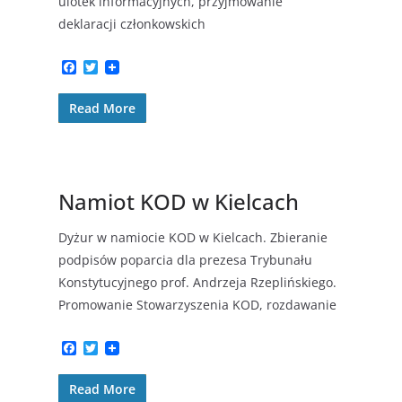
ulotek informacyjnych, przyjmowanie
deklaracji członkowskich
F
T
a
w
c
i
Read More
e
t
b
t
o
e
o
r
k
Namiot KOD w Kielcach
Dyżur w namiocie KOD w Kielcach. Zbieranie
podpisów poparcia dla prezesa Trybunału
Konstytucyjnego prof. Andrzeja Rzeplińskiego.
Promowanie Stowarzyszenia KOD, rozdawanie
F
T
a
w
c
i
Read More
e
t