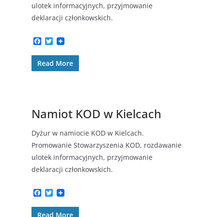
ulotek informacyjnych, przyjmowanie
deklaracji członkowskich.
F
T
a
w
c
i
Read More
e
t
b
t
o
e
o
r
k
Namiot KOD w Kielcach
Dyżur w namiocie KOD w Kielcach.
Promowanie Stowarzyszenia KOD, rozdawanie
ulotek informacyjnych, przyjmowanie
deklaracji członkowskich.
F
T
a
w
c
i
Read More
e
t