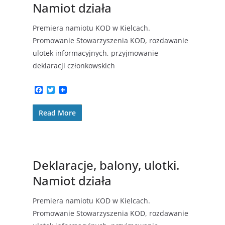
Namiot działa
Premiera namiotu KOD w Kielcach.
Promowanie Stowarzyszenia KOD, rozdawanie
ulotek informacyjnych, przyjmowanie
deklaracji członkowskich
F
T
a
w
c
i
Read More
e
t
b
t
o
e
o
r
k
Deklaracje, balony, ulotki.
Namiot działa
Premiera namiotu KOD w Kielcach.
Promowanie Stowarzyszenia KOD, rozdawanie