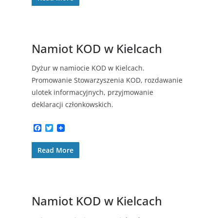
b
t
o
e
o
r
k
Namiot KOD w Kielcach
Dyżur w namiocie KOD w Kielcach.
Promowanie Stowarzyszenia KOD, rozdawanie
ulotek informacyjnych, przyjmowanie
deklaracji członkowskich.
F
T
a
w
c
i
Read More
e
t
b
t
o
e
o
r
k
Namiot KOD w Kielcach