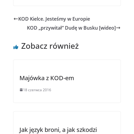
c
i
e
t
b
t
o
e
KOD Kielce. Jesteśmy w Europie
o
r
k
KOD „przywitał” Dudę w Busku [wideo]
Zobacz również
Majówka z KOD-em
18 czerwca 2016
Jak język broni, a jak szkodzi