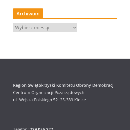
Archiwum
A
r
c
h
i
w
u
m
Region Świętokrzyski Komitetu Obrony Demokracji
Centrum Organizacji Pozarządowych
ul. Wojska Polskiego 52, 25-389 Kielce
Telefon:
729 055 227