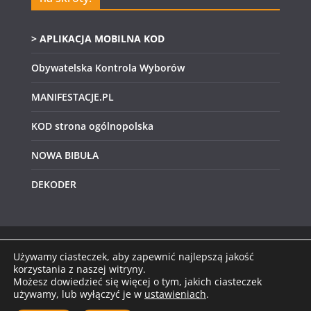
> APLIKACJA MOBILNA KOD
Obywatelska Kontrola Wyborów
MANIFESTACJE.PL
KOD strona ogólnopolska
NOWA BIBUŁA
DEKODER
Używamy ciasteczek, aby zapewnić najlepszą jakość
Prawa autorskie © 2026
KOD Świętokrzyskie
.
korzystania z naszej witryny.
Możesz dowiedzieć się więcej o tym, jakich ciasteczek
Wszystkie prawa zastrzeżone.
używamy, lub wyłączyć je w
ustawieniach
.
Motyw:
ColorMag
stworzony przez ThemeGrill.