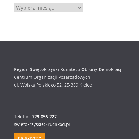
A
r
c
h
i
w
u
m
Region Świętokrzyski Komitetu Obrony Demokracji
Centrum Organizacji Pozarządowych
ul. Wojska Polskiego 52, 25-389 Kielce
Telefon:
729 055 227
swietokrzyskie@ruchkod.pl
na skróty: