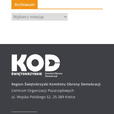
Archiwum
A
r
c
h
i
w
u
m
Region Świętokrzyski Komitetu Obrony Demokracji
Centrum Organizacji Pozarządowych
ul. Wojska Polskiego 52, 25-389 Kielce