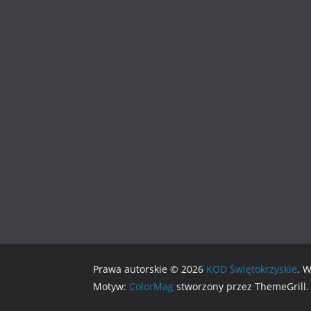
Prawa autorskie © 2026
KOD Świętokrzyskie
. 
Motyw:
ColorMag
stworzony przez ThemeGrill