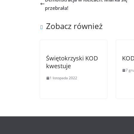
o
r
k
przebrała!
Zobacz również
Świętokrzyski KOD
KOD 
kwestuje
7 gr
1 listopada 2022