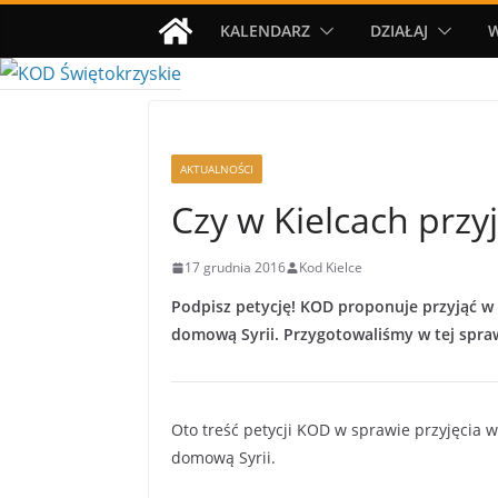
Przejdź
KALENDARZ
DZIAŁAJ
do
treści
AKTUALNOŚCI
Czy w Kielcach przy
17 grudnia 2016
Kod Kielce
Podpisz petycję! KOD proponuje przyjąć w 
domową Syrii. Przygotowaliśmy w tej spraw
Oto treść petycji KOD w sprawie przyjęcia w
domową Syrii.