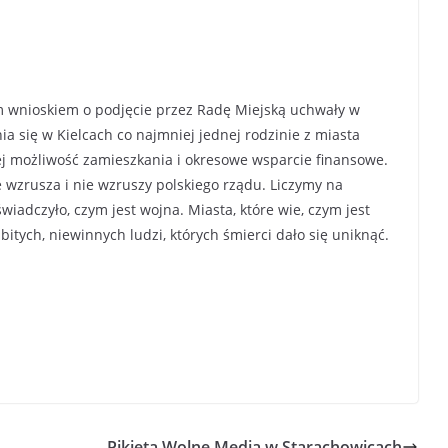
ym wnioskiem o podjęcie przez Radę Miejską uchwały w
 się w Kielcach co najmniej jednej rodzinie z miasta
ej możliwość zamieszkania i okresowe wsparcie finansowe.
 wzrusza i nie wzruszy polskiego rządu. Liczymy na
iadczyło, czym jest wojna. Miasta, które wie, czym jest
abitych, niewinnych ludzi, których śmierci dało się uniknąć.
Pikieta Wolne Media w Starachowicach