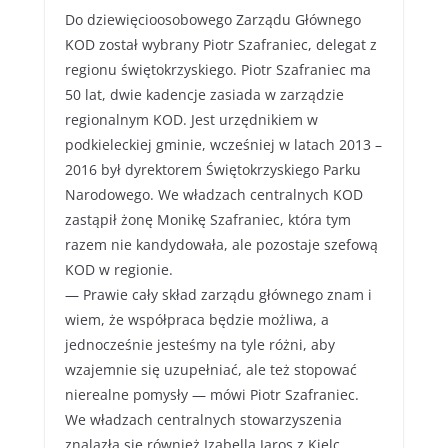
Do dziewięcioosobowego Zarządu Głównego
KOD został wybrany Piotr Szafraniec, delegat z
regionu świętokrzyskiego. Piotr Szafraniec ma
50 lat, dwie kadencje zasiada w zarządzie
regionalnym KOD. Jest urzędnikiem w
podkieleckiej gminie, wcześniej w latach 2013 –
2016 był dyrektorem Świętokrzyskiego Parku
Narodowego. We władzach centralnych KOD
zastąpił żonę Monikę Szafraniec, która tym
razem nie kandydowała, ale pozostaje szefową
KOD w regionie.
— Prawie cały skład zarządu głównego znam i
wiem, że współpraca będzie możliwa, a
jednocześnie jesteśmy na tyle różni, aby
wzajemnie się uzupełniać, ale też stopować
nierealne pomysły — mówi Piotr Szafraniec.
We władzach centralnych stowarzyszenia
znalazła się również Izabella Jaros z Kielc,