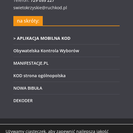
Telefon:
729 055 227
swietokrzyskie@ruchkod.pl
na skróty:
> APLIKACJA MOBILNA KOD
Obywatelska Kontrola Wyborów
MANIFESTACJE.PL
KOD strona ogólnopolska
NOWA BIBUŁA
DEKODER
Używamy ciasteczek, aby zapewnić najlepszą jakość