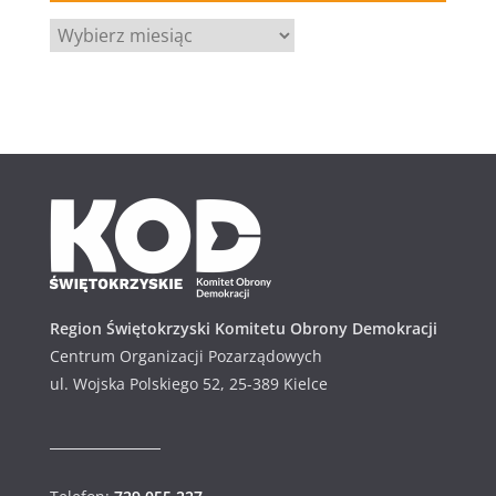
A
r
c
h
i
w
u
m
Region Świętokrzyski Komitetu Obrony Demokracji
Centrum Organizacji Pozarządowych
ul. Wojska Polskiego 52, 25-389 Kielce