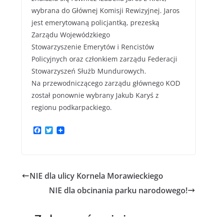
wybrana do Głównej Komisji Rewizyjnej. Jaros
jest emerytowaną policjantką, prezeską
Zarządu Wojewódzkiego
Stowarzyszenie Emerytów i Rencistów
Policyjnych oraz członkiem zarządu Federacji
Stowarzyszeń Służb Mundurowych.
Na przewodniczącego zarządu głównego KOD
został ponownie wybrany Jakub Karyś z
regionu podkarpackiego.
F
T
a
w
c
i
e
t
b
t
o
e
NIE dla ulicy Kornela Morawieckiego
o
r
k
NIE dla obcinania parku narodowego!