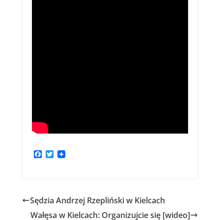
F
T
a
w
c
i
e
t
b
t
o
e
Sędzia Andrzej Rzepliński w Kielcach
o
r
k
Wałęsa w Kielcach: Organizujcie się [wideo]