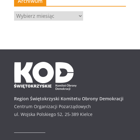
Archiwum
A
r
c
h
i
w
u
m
Region Świętokrzyski Komitetu Obrony Demokracji
Centrum Organizacji Pozarządowych
ul. Wojska Polskiego 52, 25-389 Kielce