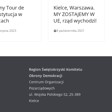
ny Tour de
Kielce, Warszawa.
tytucja w
MY ZOSTAJEMY W
cach
UE, rząd wychodzi!
ierpnia 2023
8 października 2021
Region Świętokrzyski Komitetu
Obrony Demokracji
Centrum Organizacji
Pozarządowych
ul. Wojska Polskiego 52, 25-389
Kielce