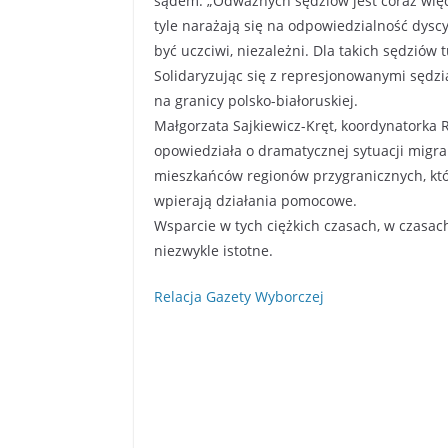
sądem: „Odważnych sędziów jest coraz więce
tyle narażają się na odpowiedzialność dyscyp
być uczciwi, niezależni. Dla takich sędziów 
Solidaryzując się z represjonowanymi sędzi
na granicy polsko-białoruskiej.
Małgorzata Sajkiewicz-Kręt, koordynatorka R
opowiedziała o dramatycznej sytuacji migr
mieszkańców regionów przygranicznych, kt
wpierają działania pomocowe.
Wsparcie w tych ciężkich czasach, w czasac
niezwykle istotne.
Relacja Gazety Wyborczej