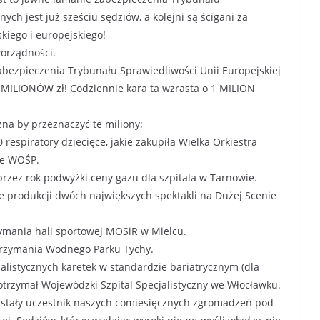
ych jest już sześciu sędziów, a kolejni są ścigani za
kiego i europejskiego!
orządności.
abezpieczenia Trybunału Sprawiedliwości Unii Europejskiej
 MILIONÓW zł! Codziennie kara ta wzrasta o 1 MILION
żna by przeznaczyć te miliony:
 respiratory dziecięce, jakie zakupiła Wielka Orkiestra
le WOŚP.
przez rok podwyżki ceny gazu dla szpitala w Tarnowie.
ie produkcji dwóch największych spektakli na Dużej Scenie
rzymania hali sportowej MOSiR w Mielcu.
utrzymania Wodnego Parku Tychy.
jalistycznych karetek w standardzie bariatrycznym (dla
ą otrzymał Wojewódzki Szpital Specjalistyczny we Włocławku.
stały uczestnik naszych comiesięcznych zgromadzeń pod