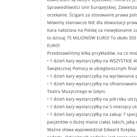
Sprawiedliwości Unii Europejskiej. Zawieszon
orzekanie. Ścigani za stosowanie prawa pols
Mówimy stanowcze NIE dla dewastacji praw
Kara nałożona na Polskę za niewykonanie z
to dzisiaj 75 MILIONÓW EURO! To około 350
EURO!
Przedstawiliśmy kilka przykładów, na co mo
• 1 dzień kary wystarczyłby na WSZYSTKIE 40
Świątecznej Pomocy w ubiegłorocznym fina
• 1 dzień kary wystarczyłby na wyrównanie 
• 1 dzień kary wystarczyłby na sfinansowan
Teatru Muzycznego w Gdyni.
• 1 dzień kary wystarczyłby na pół roku ut
• 1 dzień kary wystarczyłby na 5 miesięcy 
• 1 dzień kary wystarczyłby na zakup 7 spec
pacjentów o dużej masie ciała), takich, jak
Ważne słowa wypowiedział Edward Rzepka, 