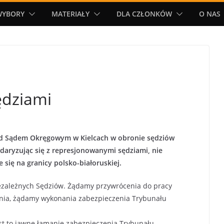
WYBORY
MATERIAŁY
DLA CZŁONKÓW
O NAS
sędziami
ed Sądem Okręgowym w Kielcach w obronie sędziów
daryzując się z represjonowanymi sędziami, nie
 się na granicy polsko-białoruskiej.
iezależnych Sędziów. Żądamy przywrócenia do pracy
nia, żądamy wykonania zabezpieczenia Trybunału
est to jawne łamanie zabezpieczenia Trybunału