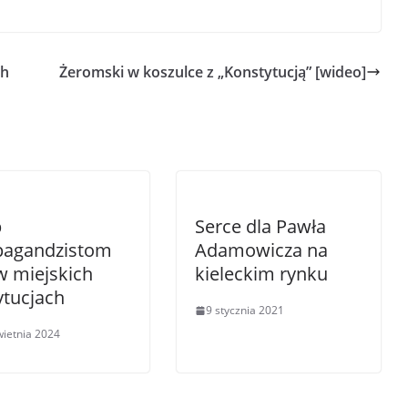
ch
Żeromski w koszulce z „Konstytucją” [wideo]
p
Serce dla Pawła
pagandzistom
Adamowicza na
w miejskich
kieleckim rynku
ytucjach
9 stycznia 2021
wietnia 2024