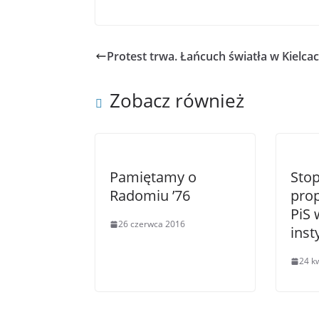
a
w
c
i
e
t
b
t
o
e
Protest trwa. Łańcuch światła w Kielca
o
r
k
Zobacz również
Pamiętamy o
Sto
Radomiu ’76
pro
PiS 
26 czerwca 2016
inst
24 k