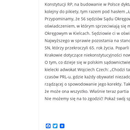
Konstytucji RP, na budowanie w Polsce dykt
kolejny do pikiety, tym razem pod hasłem „
Przypominamy, że 56 sędziów Sądu Okręgowe
oświadczeniem, w którym sprzeciwiają się m
Okręgowym w Kielcach. Sędziowie ci w oświ
Najwyższego w sprawie pozostania na stanow
SN, którzy przekroczyli 65. rok życia. Popa
Krakowie dotyczące niekonstytucyjności n
O tym, co dzieje się w polskim sądownictwi
kielecki adwokat Wojciech Czech: „Chodzi
czasów PRL-u, gdzie każdy obywatel niezad
rządzącej o spowodowanie jego korekty. Taki
że może ona wszystko. Właśnie teraz partia
Nie możemy się na to zgodzić! Pokaż swój sp
F
T