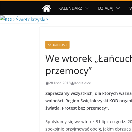
Przejdź
KALENDARZ
DZIAŁAJ
do
treści
AKTUALNOŚCI
We wtorek „Łańcuch 
przemocy”
28 lipca 2018
Kod Kielce
Zapraszamy wszystkich, dla których ważna 
wolności. Region Świętokrzyski KOD orga
światła. Protest bez przemocy”.
Spotykamy się we wtorek 31 lipca o godz.
spokojnie przyjmować obelg, jakim obrzuca