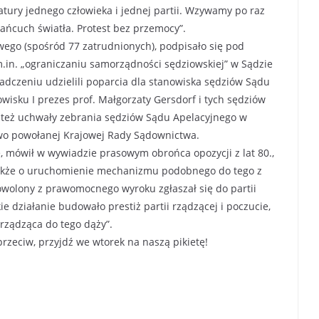
atury jednego człowieka i jednej partii. Wzywamy po raz
Łańcuch światła. Protest bez przemocy”.
go (spośród 77 zatrudnionych), podpisało się pod
.in. „ograniczaniu samorządności sędziowskiej” w Sądzie
adczeniu udzielili poparcia dla stanowiska sędziów Sądu
isku I prezes prof. Małgorzaty Gersdorf i tych sędziów
rli też uchwały zebrania sędziów Sądu Apelacyjnego w
owo powołanej Krajowej Rady Sądownictwa.
e, mówił w wywiadzie prasowym obrońca opozycji z lat 80.,
 także o uruchomienie mechanizmu podobnego do tego z
owolony z prawomocnego wyroku zgłaszał się do partii
e działanie budowało prestiż partii rządzącej i poczucie,
 rządząca do tego dąży”.
rzeciw, przyjdź we wtorek na naszą pikietę!