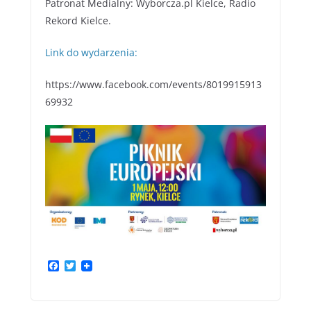
Patronat Medialny: Wyborcza.pl Kielce, Radio
Rekord Kielce.
Link do wydarzenia:
https://www.facebook.com/events/8019915913
69932
F
T
a
w
c
i
e
t
b
t