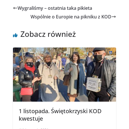
o
e
Wygraliśmy – ostatnia taka pikieta
o
r
k
Wspólnie o Europie na pikniku z KOD
Zobacz również
1 listopada. Świętokrzyski KOD
kwestuje