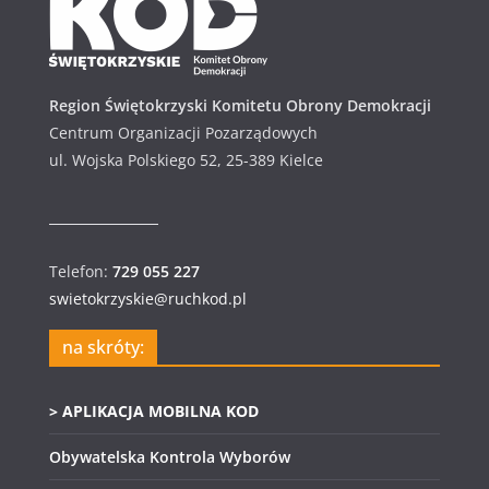
m
Region Świętokrzyski Komitetu Obrony Demokracji
Centrum Organizacji Pozarządowych
ul. Wojska Polskiego 52, 25-389 Kielce
Telefon:
729 055 227
swietokrzyskie@ruchkod.pl
na skróty:
> APLIKACJA MOBILNA KOD
Obywatelska Kontrola Wyborów