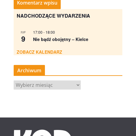
NADCHODZĄCE WYDARZENIA
17:00
-
18:00
SIE
9
Nie bądź obojętny – Kielce
ZOBACZ KALENDARZ
Archiwum
A
r
c
h
i
w
u