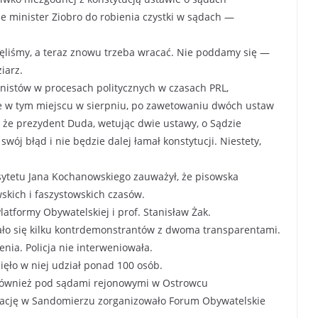
je minister Ziobro do robienia czystki w sądach —
ęliśmy, a teraz znowu trzeba wracać. Nie poddamy się —
iarz.
nistów w procesach politycznych w czasach PRL,
e w tym miejscu w sierpniu, po zawetowaniu dwóch ustaw
, że prezydent Duda, wetując dwie ustawy, o Sądzie
swój błąd i nie będzie dalej łamał konstytucji. Niestety,
rsytetu Jana Kochanowskiego zauważył, że pisowska
kich i faszystowskich czasów.
latformy Obywatelskiej i prof. Stanisław Żak.
brało się kilku kontrdemonstrantów z dwoma transparentami.
nia. Policja nie interweniowała.
ięło w niej udział ponad 100 osób.
 również pod sądami rejonowymi w Ostrowcu
rację w Sandomierzu zorganizowało Forum Obywatelskie