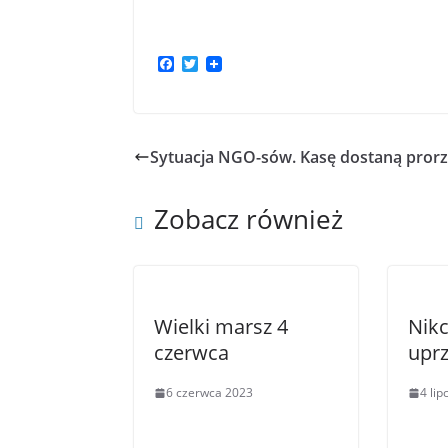
F
T
a
w
c
i
e
t
b
t
o
e
Sytuacja NGO-sów. Kasę dostaną pror
o
r
k
Zobacz również
Wielki marsz 4
Nik
czerwca
upr
6 czerwca 2023
4 li