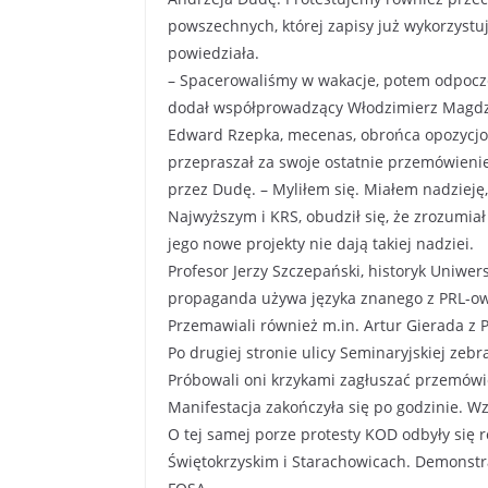
powszechnych, której zapisy już wykorzystu
powiedziała.
– Spacerowaliśmy w wakacje, potem odpocz
dodał współprowadzący Włodzimierz Magdz
Edward Rzepka, mecenas, obrońca opozycjo
przepraszał za swoje ostatnie przemówieni
przez Dudę. – Myliłem się. Miałem nadzieję
Najwyższym i KRS, obudził się, że zrozumiał 
jego nowe projekty nie dają takiej nadziei.
Profesor Jerzy Szczepański, historyk Uniwe
propaganda używa języka znanego z PRL-ows
Przemawiali również m.in. Artur Gierada z P
Po drugiej stronie ulicy Seminaryjskiej ze
Próbowali oni krzykami zagłuszać przemówie
Manifestacja zakończyła się po godzinie. Wz
O tej samej porze protesty KOD odbyły się
Świętokrzyskim i Starachowicach. Demonst