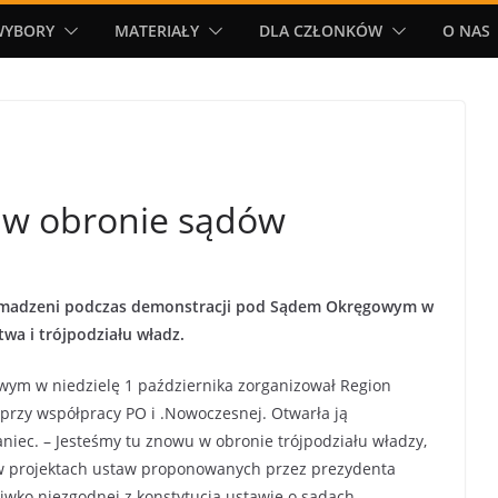
WYBORY
MATERIAŁY
DLA CZŁONKÓW
O NAS
w obronie sądów
gromadzeni podczas demonstracji pod Sądem Okręgowym w
wa i trójpodziału władz.
ym w niedzielę 1 października zorganizował Region
przy współpracy PO i .Nowoczesnej. Otwarła ją
iec. – Jesteśmy tu znowu w obronie trójpodziału władzy,
 w projektach ustaw proponowanych przez prezydenta
iwko niezgodnej z konstytucją ustawie o sądach