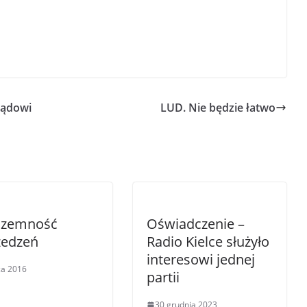
ządowi
LUD. Nie będzie łatwo
czemność
Oświadczenie –
zedzeń
Radio Kielce służyło
interesowi jednej
pca 2016
partii
30 grudnia 2023