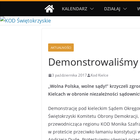
Przejdź
KALENDARZ
DZIAŁAJ
do
treści
AKTUALNOŚCI
Demonstrowaliśmy 
3 października 2017
Kod Kielce
„Wolna Polska, wolne sądy!” krzyczeli z
Kielcach w obronie niezależności sądownict
Demonstrację pod kieleckim Sądem Okręgow
Świętokrzyski Komitetu Obrony Demokracji, 
przewodnicząca regionu KOD Monika Szafran
w proteście przeciwko łamaniu konstytucji
Andrzeja Dudę. Protestujemy również przec