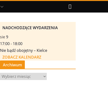
NADCHODZĄCE WYDARZENIA
sie
9
17:00
-
18:00
Nie bądź obojętny – Kielce
ZOBACZ KALENDARZ
Archiwum
A
r
c
h
i
w