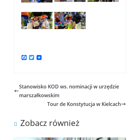
F
T
a
w
c
i
e
t
b
t
o
e
Stanowisko KOD ws. nominacji w urzędzie
o
r
k
marszałkowskim
Tour de Konstytucja w Kielcach
Zobacz również