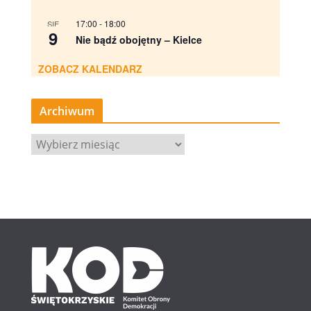
17:00
-
18:00
SIE
9
Nie bądź obojętny – Kielce
ZOBACZ KALENDARZ
Archiwum
A
r
c
h
i
w
u
m