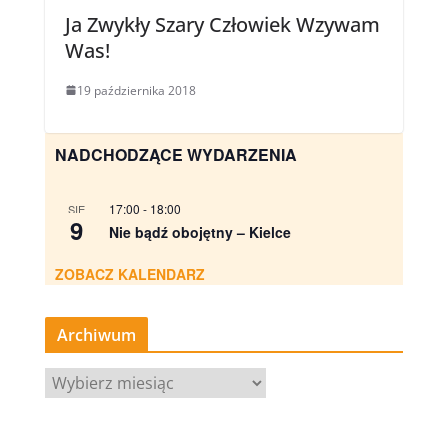
Ja Zwykły Szary Człowiek Wzywam
Was!
19 października 2018
NADCHODZĄCE WYDARZENIA
17:00
-
18:00
SIE
9
Nie bądź obojętny – Kielce
ZOBACZ KALENDARZ
Archiwum
A
r
c