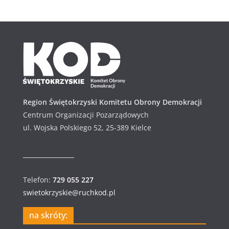
h
i
w
u
m
Region Świętokrzyski Komitetu Obrony Demokracji
Centrum Organizacji Pozarządowych
ul. Wojska Polskiego 52, 25-389 Kielce
Telefon:
729 055 227
swietokrzyskie@ruchkod.pl
na skróty: