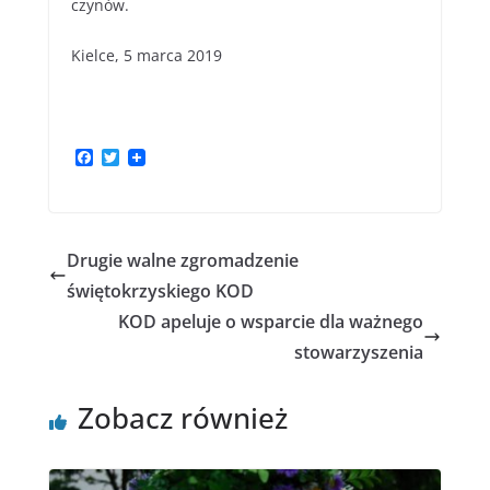
czynów.
Kielce, 5 marca 2019
F
T
a
w
c
i
e
t
b
t
o
e
Drugie walne zgromadzenie
o
r
k
świętokrzyskiego KOD
KOD apeluje o wsparcie dla ważnego
stowarzyszenia
Zobacz również