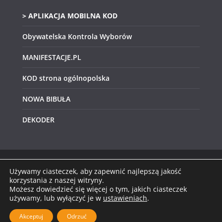
> APLIKACJA MOBILNA KOD
Obywatelska Kontrola Wyborów
MANIFESTACJE.PL
KOD strona ogólnopolska
NOWA BIBUŁA
DEKODER
Używamy ciasteczek, aby zapewnić najlepszą jakość
Prawa autorskie © 2026
KOD Świętokrzyskie
.
korzystania z naszej witryny.
Możesz dowiedzieć się więcej o tym, jakich ciasteczek
Wszystkie prawa zastrzeżone.
używamy, lub wyłączyć je w
ustawieniach
.
Motyw:
ColorMag
stworzony przez ThemeGrill.
Wspierane przez
WordPress
.
Akceptuj
Odrzuć