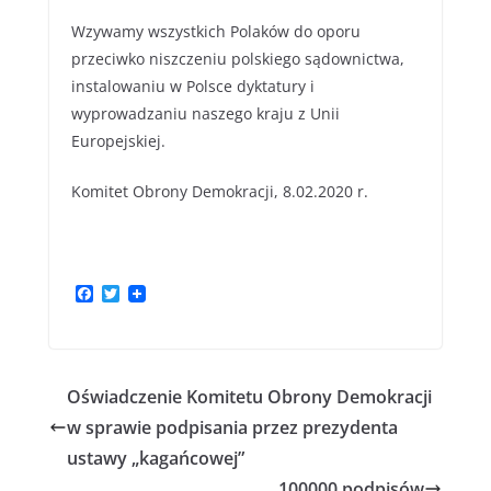
Wzywamy wszystkich Polaków do oporu
przeciwko niszczeniu polskiego sądownictwa,
instalowaniu w Polsce dyktatury i
wyprowadzaniu naszego kraju z Unii
Europejskiej.
Komitet Obrony Demokracji, 8.02.2020 r.
F
T
a
w
c
i
e
t
b
t
o
e
Oświadczenie Komitetu Obrony Demokracji
o
r
k
w sprawie podpisania przez prezydenta
ustawy „kagańcowej”
100000 podpisów