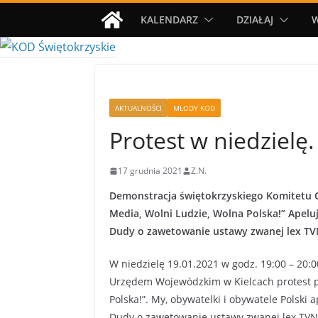
Przejdź
KALENDARZ
DZIAŁAJ
do
treści
AKTUALNOŚCI
MŁODY KOD
Protest w niedzielę
17 grudnia 2021
Z.N.
Demonstracja świętokrzyskiego Komitetu 
Media, Wolni Ludzie, Wolna Polska!” Apelu
Dudy o zawetowanie ustawy zwanej lex TV
W niedzielę 19.01.2021 w godz. 19:00 – 20:
Urzędem Wojewódzkim w Kielcach protest p
Polska!”. My, obywatelki i obywatele Polski
Dudy o zawetowanie ustawy zwanej lex TVN, 