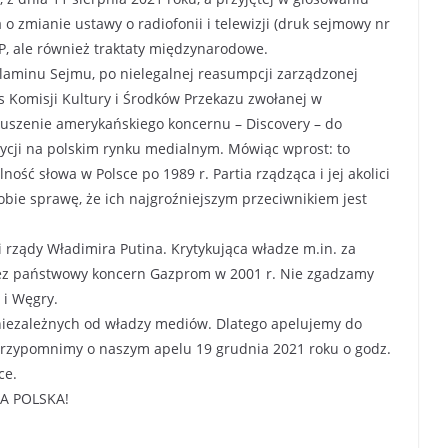
o zmianie ustawy o radiofonii i telewizji (druk sejmowy nr
 RP, ale również traktaty międzynarodowe.
aminu Sejmu, po nielegalnej reasumpcji zarządzonej
s Komisji Kultury i Środków Przekazu zwołanej w
muszenie amerykańskiego koncernu – Discovery – do
stycji na polskim rynku medialnym. Mówiąc wprost: to
ść słowa w Polsce po 1989 r. Partia rządząca i jej akolici
bie sprawę, że ich najgroźniejszym przeciwnikiem jest
 rządy Władimira Putina. Krytykująca władze m.in. za
rzez państwowy koncern Gazprom w 2001 r. Nie zgadzamy
 i Węgry.
niezależnych od władzy mediów. Dlatego apelujemy do
przypomnimy o naszym apelu 19 grudnia 2021 roku o godz.
ce.
A POLSKA!