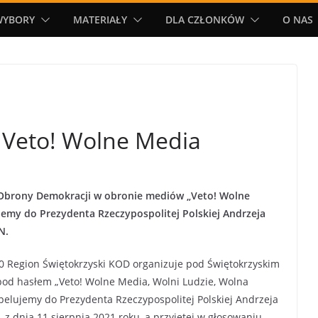
WYBORY
MATERIAŁY
DLA CZŁONKÓW
O NAS
. Veto! Wolne Media
Obrony Demokracji w obronie mediów „Veto! Wolne
jemy do Prezydenta Rzeczypospolitej Polskiej Andrzeja
N.
00 Region Świętokrzyski KOD organizuje pod Świętokrzyskim
od hasłem „Veto! Wolne Media, Wolni Ludzie, Wolna
 apelujemy do Prezydenta Rzeczypospolitej Polskiej Andrzeja
z dnia 11 sierpnia 2021 roku, a przyjętej w głosowaniu