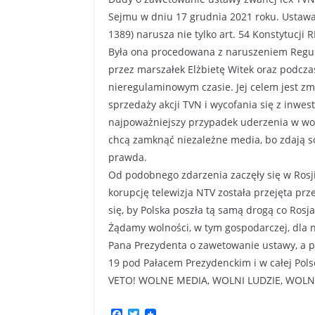
Sejmu w dniu 17 grudnia 2021 roku. Ustawa 
1389) narusza nie tylko art. 54 Konstytucji
Była ona procedowana z naruszeniem Regul
przez marszałek Elżbietę Witek oraz podcza
nieregulaminowym czasie. Jej celem jest z
sprzedaży akcji TVN i wycofania się z inwe
najpoważniejszy przypadek uderzenia w wolno
chcą zamknąć niezależne media, bo zdają so
prawda.
Od podobnego zdarzenia zaczęły się w Rosji
korupcję telewizja NTV została przejęta p
się, by Polska poszła tą samą drogą co Rosja
Żądamy wolności, w tym gospodarczej, dla 
Pana Prezydenta o zawetowanie ustawy, a 
19 pod Pałacem Prezydenckim i w całej Pols
VETO! WOLNE MEDIA, WOLNI LUDZIE, WOLN
F
T