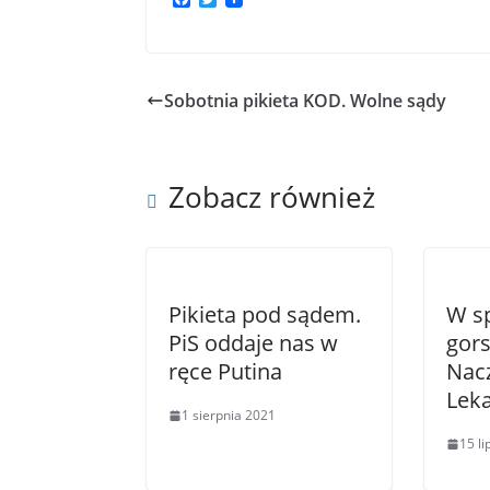
a
w
c
i
e
t
b
t
o
e
Sobotnia pikieta KOD. Wolne sądy
o
r
k
Zobacz również
Pikieta pod sądem.
W s
PiS oddaje nas w
gor
ręce Putina
Nacz
Leka
1 sierpnia 2021
15 l