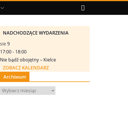
NADCHODZĄCE WYDARZENIA
sie
9
17:00
-
18:00
Nie bądź obojętny – Kielce
ZOBACZ KALENDARZ
Archiwum
A
r
c
h
i
w