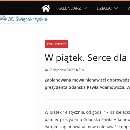
Przejdź
KALENDARZ
DZIAŁAJ
do
treści
KOMUNIKATY
W piątek. Serce dl
12 stycznia 2022
Z.N.
Zaplanowana mowa nienawiści doprowadził
prezydenta Gdańska Pawła Adamowicza. W p
W piątek 14 stycznia, od godz. 17 na kielec
pamięć prezydenta Gdańska Pawła Adamow
tym, że zaplanowana mowa nienawiści dopro