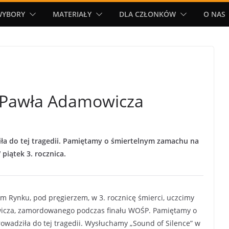
WYBORY
MATERIAŁY
DLA CZŁONKÓW
O NAS
a Pawła Adamowicza
a do tej tragedii. Pamiętamy o śmiertelnym zamachu na
iątek 3. rocznica.
kim Rynku, pod pręgierzem, w 3. rocznicę śmierci, uczcimy
icza, zamordowanego podczas finału WOŚP. Pamiętamy o
wadziła do tej tragedii. Wysłuchamy „Sound of Silence” w