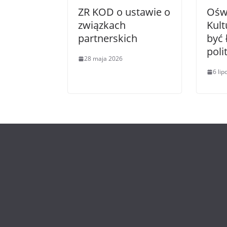
ZR KOD o ustawie o
Ośw
związkach
Kult
partnerskich
być
pol
28 maja 2026
6 li