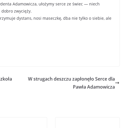
ydenta Adamowicza, ułożymy serce ze świec — niech
e dobro zwycięży.
zymuje dystans, nosi maseczkę, dba nie tylko o siebie, ale
szkoła
W strugach deszczu zapłonęło Serce dla
Pawła Adamowicza