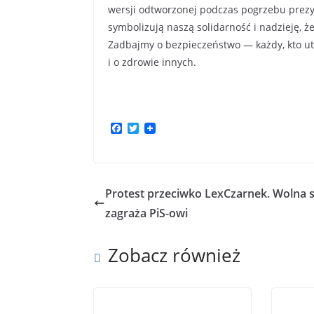
wersji odtworzonej podczas pogrzebu prez
symbolizują naszą solidarność i nadzieję, ż
Zadbajmy o bezpieczeństwo — każdy, kto utr
i o zdrowie innych.
F
T
a
w
c
i
e
t
b
t
o
e
Protest przeciwko LexCzarnek. Wolna 
o
r
k
zagraża PiS-owi
Zobacz również