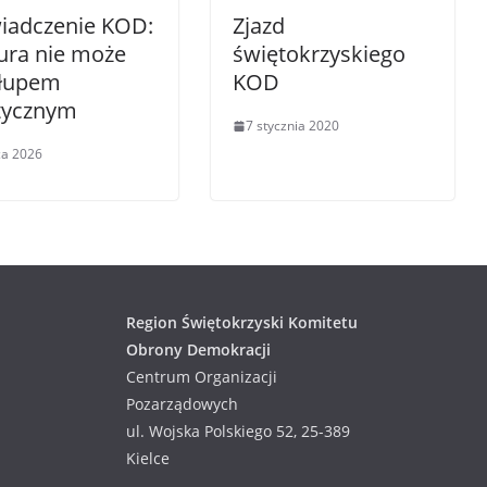
iadczenie KOD:
Zjazd
ura nie może
świętokrzyskiego
 łupem
KOD
itycznym
7 stycznia 2020
pca 2026
Region Świętokrzyski Komitetu
Obrony Demokracji
Centrum Organizacji
Pozarządowych
ul. Wojska Polskiego 52, 25-389
Kielce