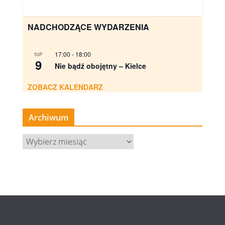
NADCHODZĄCE WYDARZENIA
17:00
-
18:00
SIE
9
Nie bądź obojętny – Kielce
ZOBACZ KALENDARZ
Archiwum
A
r
c
h
i
w
u