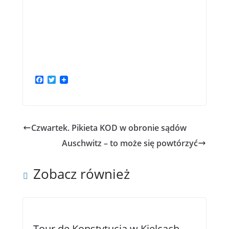
F
T
a
w
c
i
e
t
b
t
o
e
Czwartek. Pikieta KOD w obronie sądów
o
r
k
Auschwitz – to może się powtórzyć
Zobacz również
Tour de Konstytucja w Kielcach —