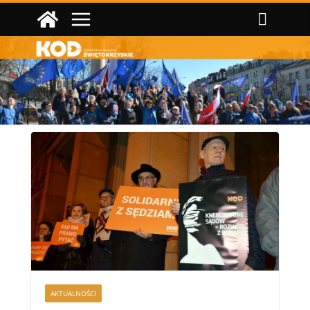
Przejdź
do
treści
AKTUALNOŚCI