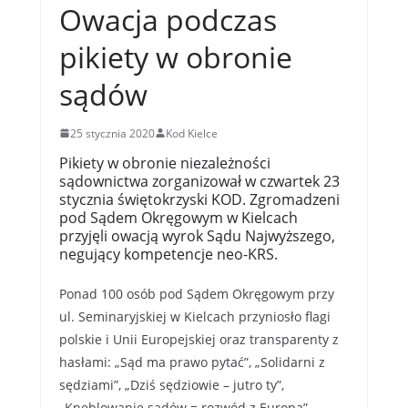
Owacja podczas
pikiety w obronie
sądów
25 stycznia 2020
Kod Kielce
Pikiety w obronie niezależności
sądownictwa zorganizował w czwartek 23
stycznia świętokrzyski KOD. Zgromadzeni
pod Sądem Okręgowym w Kielcach
przyjęli owacją wyrok Sądu Najwyższego,
negujący kompetencje neo-KRS.
Ponad 100 osób pod Sądem Okręgowym przy
ul. Seminaryjskiej w Kielcach przyniosło flagi
polskie i Unii Europejskiej oraz transparenty z
hasłami: „Sąd ma prawo pytać”, „Solidarni z
sędziami”, „Dziś sędziowie – jutro ty”,
„Kneblowanie sądów = rozwód z Europą”.