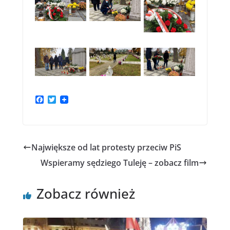
F
T
a
w
c
i
e
t
b
t
o
e
Największe od lat protesty przeciw PiS
o
r
k
Wspieramy sędziego Tuleję – zobacz film
Zobacz również