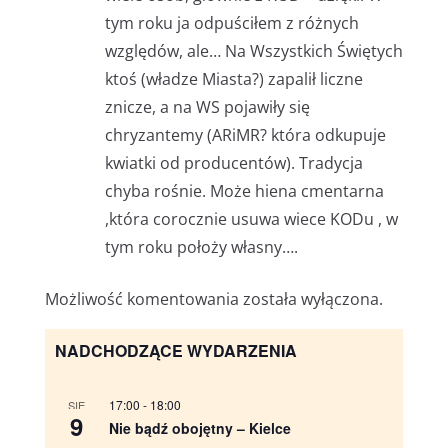
tym roku ja odpuściłem z różnych
względów, ale… Na Wszystkich Świętych
ktoś (władze Miasta?) zapalił liczne
znicze, a na WS pojawiły się
chryzantemy (ARiMR? która odkupuje
kwiatki od producentów). Tradycja
chyba rośnie. Może hiena cmentarna
,która corocznie usuwa wiece KODu , w
tym roku położy własny….
Możliwość komentowania została wyłączona.
NADCHODZĄCE WYDARZENIA
17:00
-
18:00
SIE
9
Nie bądź obojętny – Kielce