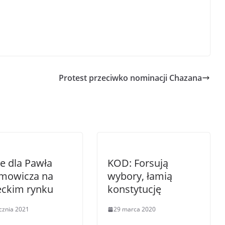
Protest przeciwko nominacji Chazana
e dla Pawła
KOD: Forsują
mowicza na
wybory, łamią
eckim rynku
konstytucję
ycznia 2021
29 marca 2020