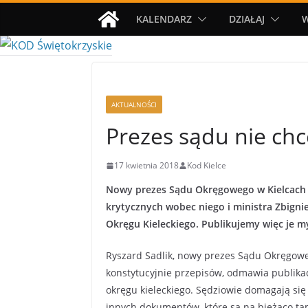
Przejdź
KALENDARZ
DZIAŁAJ
do
treści
AKTUALNOŚCI
Prezes sądu nie chc
17 kwietnia 2018
Kod Kielce
Nowy prezes Sądu Okręgowego w Kielcach z
krytycznych wobec niego i ministra Zbign
Okręgu Kieleckiego. Publikujemy więc je m
Ryszard Sadlik, nowy prezes Sądu Okręgow
konstytucyjnie przepisów, odmawia publika
okręgu kieleckiego. Sędziowie domagają się 
innych dokumentów, które są na bieżąco t