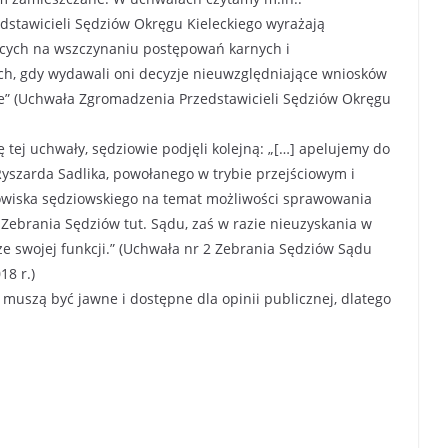
dstawicieli Sędziów Okręgu Kieleckiego wyrażają
ących na wszczynaniu postępowań karnych i
ch, gdy wydawali oni decyzje nieuwzględniające wniosków
ne” (Uchwała Zgromadzenia Przedstawicieli Sędziów Okręgu
 tej uchwały, sędziowie podjęli kolejną: „[…] apelujemy do
szarda Sadlika, powołanego w trybie przejściowym i
dowiska sędziowskiego na temat możliwości sprawowania
 Zebrania Sędziów tut. Sądu, zaś w razie nieuzyskania w
 ze swojej funkcji.” (Uchwała nr 2 Zebrania Sędziów Sądu
18 r.)
 muszą być jawne i dostępne dla opinii publicznej, dlatego