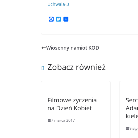
Uchwala-3
F
T
a
w
c
i
e
t
b
t
o
e
Wiosenny namiot KOD
o
r
k
Zobacz również
Filmowe życzenia
Serc
na Dzień Kobiet
Ada
kiel
7 marca 2017
9 st