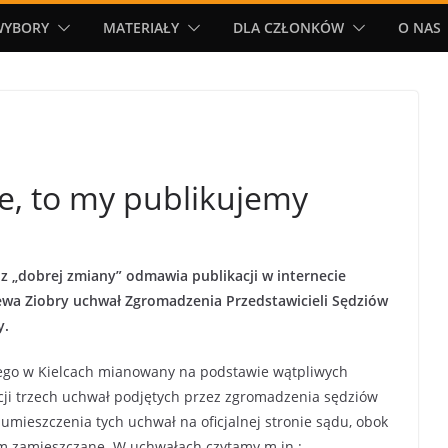
WYBORY
MATERIAŁY
DLA CZŁONKÓW
O NAS
e, to my publikujemy
 „dobrej zmiany” odmawia publikacji w internecie
iewa Ziobry uchwał Zgromadzenia Przedstawicieli Sędziów
y.
ego w Kielcach mianowany na podstawie wątpliwych
cji trzech uchwał podjętych przez zgromadzenia sędziów
umieszczenia tych uchwał na oficjalnej stronie sądu, obok
am zamieszczane. W uchwałach czytamy m.in.: